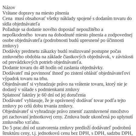
Názov
Vrátane dopravy na miesto plnenia
Cena musí obsahovať všetky náklady spojené s dodaním tovaru do
sídla objednávateľa
Požaduje sa dodanie nového doposiaľ nepoužitého a
nepoškodeného tovaru na dohodnuté miesto plnenia a zodpovednej
osobe objednávateľa (podrobnosti budú upresnené po účinnosti
zmluvy)
Dodávky predmetu zákazky budú realizované postupne počas
zmluvného obdobia na základe čiastkových objednávok, v závislosti
od prevádzkových potrieb objednávateľa.
Dodanie tovaru do 48 hodín od zaslania objednávky.
Dodávateľ má povinnosť ihneď po zistení ohlásiť objednávateľovi
výpadok tovaru na trhu.
Objednávateľ si vyhradzuje právo na vrátenie tovaru, ktorý nie je
dodaný v súlade s podmienkami zmluvy
Splatnosť faktúry je 60 dní od jej doručenia
Dodávateľ vyhlasuje, že je oprávnený dodávať tovar podľa tejto
zmluvy po celú dobu trvania zmluvy.
Objednávateľ si vyhradzuje právo zmeniť zazmluvnené množstvo
pri zachovaní jednotkovej ceny. Zmluva bude ukončená po uplynutí
zmluvného vzťahu.
Do 5 prac.dní od uzatvorenia zmluvy predloží dodávateľ podrobnú
štruktúru ceny, t.j. jednotkovú cenu bez DPH, s DPH, sadzbu DPH,