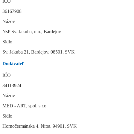
IČO
36167908
Názov
NsP Sv. Jakuba, n.o., Bardejov
Sídlo
Sv. Jakuba 21, Bardejov, 08501, SVK
Dodávateľ
IČO
34113924
Názov
MED - ART, spol. s r.o.
Sídlo
Hornočermánska 4, Nitra, 94901, SVK