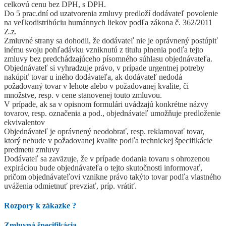
celkovú cenu bez DPH, s DPH.
Do 5 prac.dní od uzatvorenia zmluvy predloží dodávateľ povolenie
na veľkodistribúciu humánnych liekov podľa zákona č. 362/2011
Z.z.
Zmluvné strany sa dohodli, že dodávateľ nie je oprávnený postúpiť
inému svoju pohľadávku vzniknutú z titulu plnenia podľa tejto
zmluvy bez predchádzajúceho písomného súhlasu objednávateľa.
Objednávateľ si vyhradzuje právo, v prípade urgentnej potreby
nakúpiť tovar u iného dodávateľa, ak dodávateľ nedodá
požadovaný tovar v lehote alebo v požadovanej kvalite, či
množstve, resp. v cene stanovenej touto zmluvou.
V prípade, ak sa v opisnom formulári uvádzajú konkrétne názvy
tovarov, resp. označenia a pod., objednávateľ umožňuje predloženie
ekvivalentov
Objednávateľ je oprávnený neodobrať, resp. reklamovať tovar,
ktorý nebude v požadovanej kvalite podľa technickej špecifikácie
predmetu zmluvy
Dodávateľ sa zaväzuje, že v prípade dodania tovaru s ohrozenou
expiráciou bude objednávateľa o tejto skutočnosti informovať,
pričom objednávateľovi vznikne právo takýto tovar podľa vlastného
uváženia odmietnuť prevziať, príp. vrátiť.
Rozpory k zákazke
?
Zmluvná špecifikácia