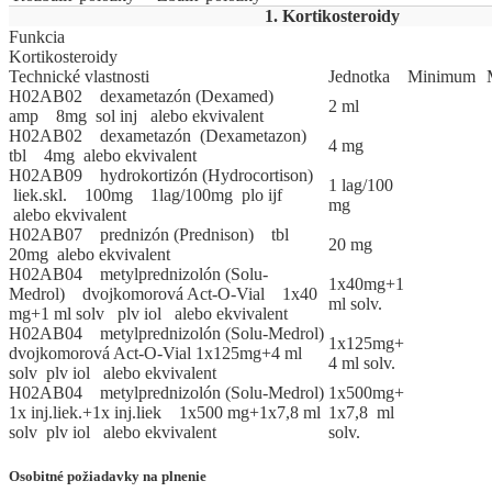
1. Kortikosteroidy
Funkcia
Kortikosteroidy
Technické vlastnosti
Jed
­not
­ka
Mi
­ni
­mum
H02AB02 dexametazón (Dexamed)
2 ml
amp 8mg sol inj alebo ekvivalent
H02AB02 dexametazón (Dexametazon)
4 mg
tbl 4mg alebo ekvivalent
H02AB09 hydrokortizón (Hydrocortison)
1 lag/100
liek.skl. 100mg 1lag/100mg plo ijf
mg
alebo ekvivalent
H02AB07 prednizón (Prednison) tbl
20 mg
20mg alebo ekvivalent
H02AB04 metylprednizolón (Solu-
1x40mg+1
Medrol) dvojkomorová Act-O-Vial 1x40
ml solv.
mg+1 ml solv plv iol alebo ekvivalent
H02AB04 metylprednizolón (Solu-Medrol)
1x125mg+
dvojkomorová Act-O-Vial 1x125mg+4 ml
4 ml solv.
solv plv iol alebo ekvivalent
H02AB04 metylprednizolón (Solu-Medrol)
1x500mg+
1x inj.liek.+1x inj.liek 1x500 mg+1x7,8 ml
1x7,8 ml
solv plv iol alebo ekvivalent
solv.
Osobitné požiadavky na plnenie