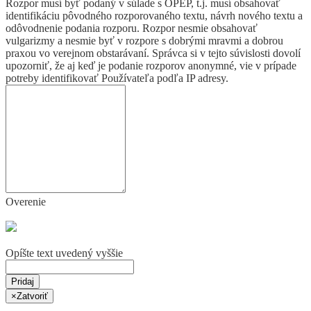
Rozpor musí byť podaný v súlade s OPEP, t.j. musí obsahovať
identifikáciu pôvodného rozporovaného textu, návrh nového textu a
odôvodnenie podania rozporu. Rozpor nesmie obsahovať
vulgarizmy a nesmie byť v rozpore s dobrými mravmi a dobrou
praxou vo verejnom obstarávaní. Správca si v tejto súvislosti dovolí
upozorniť, že aj keď je podanie rozporov anonymné, vie v prípade
potreby identifikovať Používateľa podľa IP adresy.
Overenie
Opíšte text uvedený vyššie
Pridaj
×
Zatvoriť