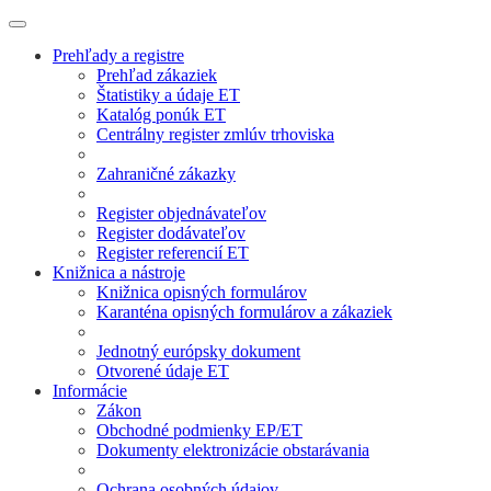
Prehľady a registre
Prehľad zákaziek
Štatistiky a údaje ET
Katalóg ponúk ET
Centrálny register zmlúv trhoviska
Zahraničné zákazky
Register objednávateľov
Register dodávateľov
Register referencií ET
Knižnica a nástroje
Knižnica opisných formulárov
Karanténa opisných formulárov a zákaziek
Jednotný európsky dokument
Otvorené údaje ET
Informácie
Zákon
Obchodné podmienky EP/ET
Dokumenty elektronizácie obstarávania
Ochrana osobných údajov