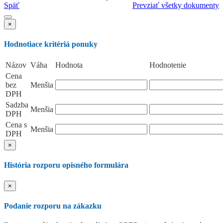
Späť
Prevziať všetky dokumenty
×
Hodnotiace kritériá ponuky
Názov
Váha
Hodnota
Hodnotenie
Cena
bez
Menšia
DPH
Sadzba
Menšia
DPH
Cena s
Menšia
DPH
×
História rozporu opisného formulára
×
Podanie rozporu na zákazku