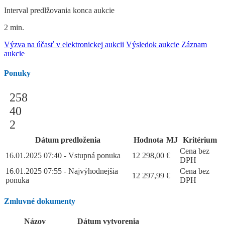
Interval predlžovania konca aukcie
2 min.
Výzva na účasť v elektronickej aukcii
Výsledok aukcie
Záznam
aukcie
Ponuky
258
40
2
Dátum predloženia
Hodnota
MJ
Kritérium
Cena bez
16.01.2025 07:40 - Vstupná ponuka
12 298,00
€
DPH
16.01.2025 07:55 - Najvýhodnejšia
Cena bez
12 297,99
€
ponuka
DPH
Zmluvné dokumenty
Názov
Dátum vytvorenia