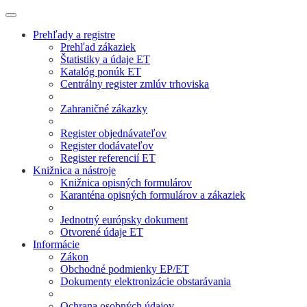
Prehľady a registre
Prehľad zákaziek
Štatistiky a údaje ET
Katalóg ponúk ET
Centrálny register zmlúv trhoviska
Zahraničné zákazky
Register objednávateľov
Register dodávateľov
Register referencií ET
Knižnica a nástroje
Knižnica opisných formulárov
Karanténa opisných formulárov a zákaziek
Jednotný európsky dokument
Otvorené údaje ET
Informácie
Zákon
Obchodné podmienky EP/ET
Dokumenty elektronizácie obstarávania
Ochrana osobných údajov