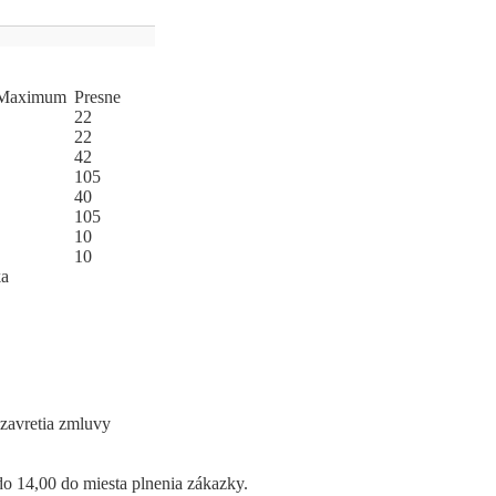
Ma
­xi
­mum
Pres
­ne
22
22
42
105
40
105
10
10
ka
uzavretia zmluvy
o 14,00 do miesta plnenia zákazky.