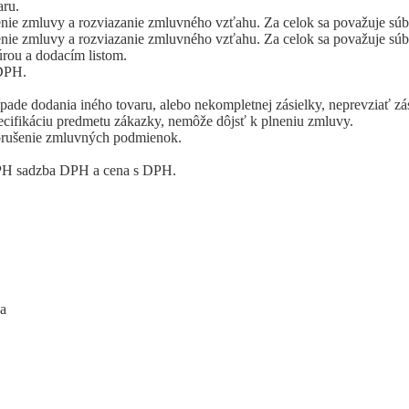
aru.
nie zmluvy a rozviazanie zmluvného vzťahu. Za celok sa považuje súb
nie zmluvy a rozviazanie zmluvného vzťahu. Za celok sa považuje súb
úrou a dodacím listom.
 DPH.
pade dodania iného tovaru, alebo nekompletnej zásielky, neprevziať zá
ecifikáciu predmetu zákazky, nemôže dôjsť k plneniu zmluvy.
orušenie zmluvných podmienok.
 DPH sadzba DPH a cena s DPH.
ka