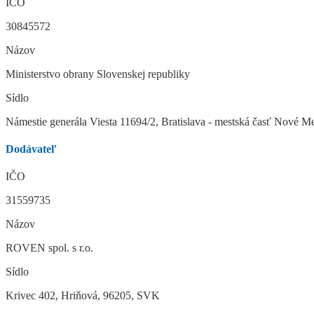
IČO
30845572
Názov
Ministerstvo obrany Slovenskej republiky
Sídlo
Námestie generála Viesta 11694/2, Bratislava - mestská časť Nové 
Dodávateľ
IČO
31559735
Názov
ROVEN spol. s r.o.
Sídlo
Krivec 402, Hriňová, 96205, SVK