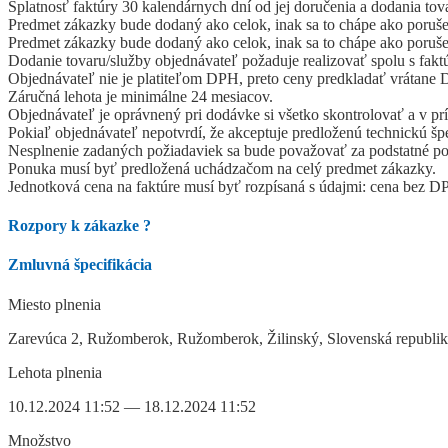
Splatnosť faktúry 30 kalendárnych dní od jej doručenia a dodania tov
Predmet zákazky bude dodaný ako celok, inak sa to chápe ako poruše
Predmet zákazky bude dodaný ako celok, inak sa to chápe ako poruše
Dodanie tovaru/služby objednávateľ požaduje realizovať spolu s fakt
Objednávateľ nie je platiteľom DPH, preto ceny predkladať vrátane
Záručná lehota je minimálne 24 mesiacov.
Objednávateľ je oprávnený pri dodávke si všetko skontrolovať a v prí
Pokiaľ objednávateľ nepotvrdí, že akceptuje predloženú technickú šp
Nesplnenie zadaných požiadaviek sa bude považovať za podstatné p
Ponuka musí byť predložená uchádzačom na celý predmet zákazky.
Jednotková cena na faktúre musí byť rozpísaná s údajmi: cena bez
Rozpory k zákazke
?
Zmluvná špecifikácia
Miesto plnenia
Zarevúca 2, Ružomberok, Ružomberok, Žilinský, Slovenská republi
Lehota plnenia
10.12.2024 11:52 — 18.12.2024 11:52
Množstvo