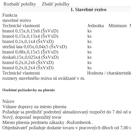
Rozbaliť položky
Zbaliť položky
1. Stavebné rezivo
Funkcia
stavebné rezivo
Technické vlastnosti
Jed
­not
­ka
Mi
­ni
­mum
hranol 0,15x,0,15x6 (ŠxVxD)
ks
hranol 0,15x,0,15x4 (ŠxVxD)
ks
hranol 0,1x,0,1x4 (ŠxVxD)
ks
strešná lata 0,05x,0,04x5 (ŠxVxD)
ks
hranol 0,08x,0,15x5 (ŠxVxD)
ks
doska0,15x,0,025x4 (ŠxVxD)
ks
hranol 0,2x,0,2x6 (ŠxVxD)
ks
hranol 0,2x,0,2x4 (ŠxVxD)
ks
Technické vlastnosti
Hodnota / charakteristi
rozmery stavebného reziva sú uvádzané v m.
Osobitné požiadavky na plnenie
Názov
Vrátane dopravy na miesto plnenia
Požaduje sa predložiť podrobný aktualizovaný rozpočet do 7 dní od 
Nový, doposiaľ nepoužitý tovar
Miesto plnenia predmetu zákazky -Ružomberok .
Objednávateľ požaduje dodanie tovaru v pracovných dňoch od 7,00 d