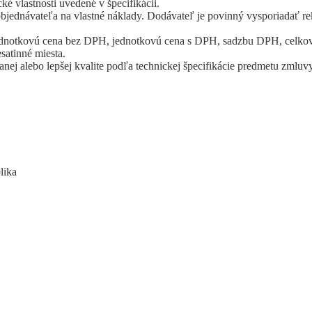
é vlastnosti uvedené v špecifikácii.
e objednávateľa na vlastné náklady. Dodávateľ je povinný vysporiadať 
 jednotkovú cena bez DPH, jednotkovú cena s DPH, sadzbu DPH, celk
satinné miesta.
nej alebo lepšej kvalite podľa technickej špecifikácie predmetu zml
lika