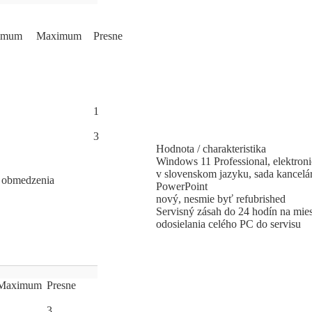
­mum
Ma
­xi
­mum
Pres
­ne
1
3
Hodnota / charakteristika
Windows 11 Professional, elektroni
v slovenskom jazyku, sada kancel
ho obmedzenia
PowerPoint
nový, nesmie byť refubrished
Servisný zásah do 24 hodín na mie
odosielania celého PC do servisu
Ma
­xi
­mum
Pres
­ne
3