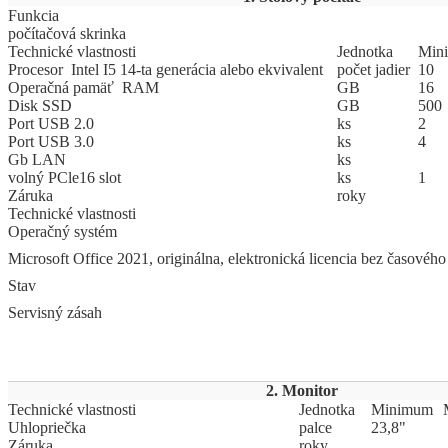
Funkcia
počítačová skrinka
Technické vlastnosti
Jed
­not
­ka
Mi
­ni
Procesor Intel I5 14-ta generácia alebo ekvivalent
počet jadier
10
Operačná pamäť RAM
GB
16
Disk SSD
GB
500
Port USB 2.0
ks
2
Port USB 3.0
ks
4
Gb LAN
ks
volný PCle16 slot
ks
1
Záruka
roky
Technické vlastnosti
Operačný systém
Microsoft Office 2021, originálna, elektronická licencia bez časové
Stav
Servisný zásah
2. Monitor
Technické vlastnosti
Jed
­not
­ka
Mi
­ni
­mum
Uhlopriečka
palce
23,8"
Záruka
roky