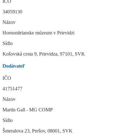
IČO
34059130
Názov
Hornonitrianske múzeum v Prievidzi
Sídlo
Košovská cesta 9, Prievidza, 97101, SVK
Dodávateľ
IČO
41751477
Názov
Martin Gall - MG COMP
Sídlo
Šmeralova 23, Prešov, 08001, SVK