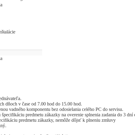
ka
nštalácie
ka
jednávateľa.
ých dňoch v čase od 7.00 hod do 15.00 hod.
ýmenou vadného komponentu bez odosielania celého PC do servisu.
 špecifikáciu predmetu zákazky na overenie splnenia zadania do 3 dní
pecifikáciu predmetu zákazky, nemôže dôjsť k plneniu zmluvy
aný.