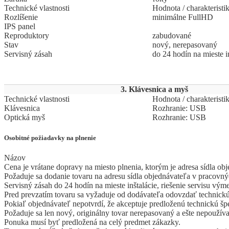
Technické vlastnosti
Hodnota / charakteristi
Rozlíšenie
minimálne FullHD
IPS panel
Reproduktory
zabudované
Stav
nový, nerepasovaný
Servisný zásah
do 24 hodín na mieste i
3. Klávesnica a myš
Technické vlastnosti
Hodnota / charakteristi
Klávesnica
Rozhranie: USB
Optická myš
Rozhranie: USB
Osobitné požiadavky na plnenie
Názov
Cena je vrátane dopravy na miesto plnenia, ktorým je adresa sídla ob
Požaduje sa dodanie tovaru na adresu sídla objednávateľa v pracovn
Servisný zásah do 24 hodín na mieste inštalácie, riešenie servisu v
Pred prevzatím tovaru sa vyžaduje od dodávateľa odovzdať technickú
Pokiaľ objednávateľ nepotvrdí, že akceptuje predloženú technickú š
Požaduje sa len nový, originálny tovar nerepasovaný a ešte nepoužív
Ponuka musí byť predložená na celý predmet zákazky.