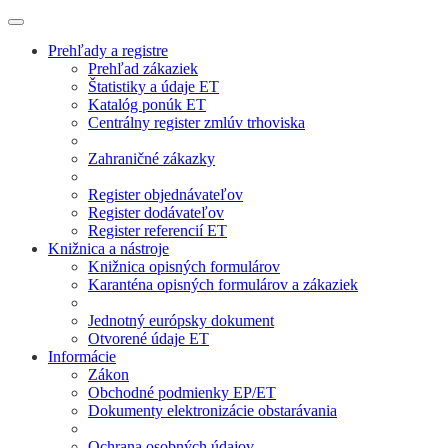
Prehľady a registre
Prehľad zákaziek
Štatistiky a údaje ET
Katalóg ponúk ET
Centrálny register zmlúv trhoviska
Zahraničné zákazky
Register objednávateľov
Register dodávateľov
Register referencií ET
Knižnica a nástroje
Knižnica opisných formulárov
Karanténa opisných formulárov a zákaziek
Jednotný európsky dokument
Otvorené údaje ET
Informácie
Zákon
Obchodné podmienky EP/ET
Dokumenty elektronizácie obstarávania
Ochrana osobných údajov