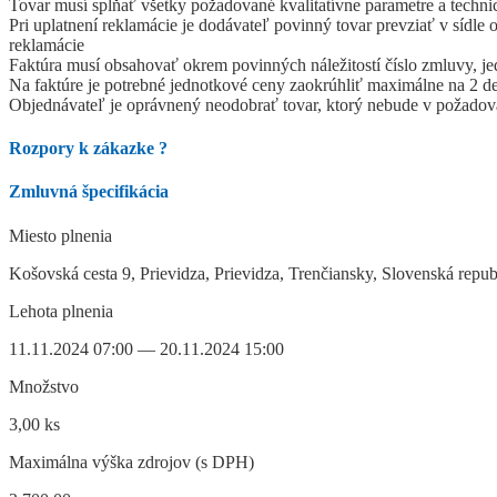
Tovar musí spĺňať všetky požadované kvalitatívne parametre a technick
Pri uplatnení reklamácie je dodávateľ povinný tovar prevziať v sídl
reklamácie
Faktúra musí obsahovať okrem povinných náležitostí číslo zmluvy,
Na faktúre je potrebné jednotkové ceny zaokrúhliť maximálne na 2 de
Objednávateľ je oprávnený neodobrať tovar, ktorý nebude v požadova
Rozpory k zákazke
?
Zmluvná špecifikácia
Miesto plnenia
Košovská cesta 9, Prievidza, Prievidza, Trenčiansky, Slovenská repub
Lehota plnenia
11.11.2024 07:00 — 20.11.2024 15:00
Množstvo
3,00 ks
Maximálna výška zdrojov (s DPH)