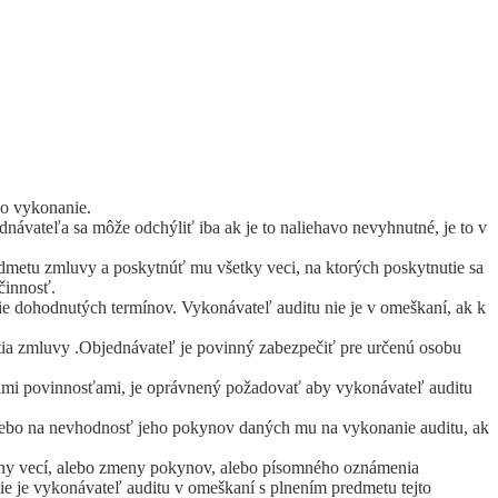
ho vykonanie.
ávateľa sa môže odchýliť iba ak je to naliehavo nevyhnutné, je to v
dmetu zmluvy a poskytnúť mu všetky veci, na ktorých poskytnutie sa
činnosť.
e dohodnutých termínov. Vykonávateľ auditu nie je v omeškaní, ak k
ia zmluvy .Objednávateľ je povinný zabezpečiť pre určenú osobu
ojimi povinnosťami, je oprávnený požadovať aby vykonávateľ auditu
lebo na nevhodnosť jeho pokynov daných mu na vykonanie auditu, ak
eny vecí, alebo zmeny pokynov, alebo písomného oznámenia
ie je vykonávateľ auditu v omeškaní s plnením predmetu tejto