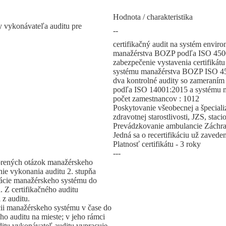
Hodnota / charakteristika
y vykonávateľa auditu pre
--
certifikačný audit na systém envi
manažérstva BOZP podľa ISO 45001:
zabezpečenie vystavenia certifiká
systému manažérstva BOZP ISO 4500
dva kontrolné audity so zameraní
podľa ISO 14001:2015 a systému m
počet zamestnancov : 1012
Poskytovanie všeobecnej a špecializo
zdravotnej starostlivosti, JZS, sta
Prevádzkovanie ambulancie Záchran
Jedná sa o recertifikáciu už zaved
Platnosť certifikátu - 3 roky
---
tvorených otázok manažérskeho
ie vykonania auditu 2. stupňa
tácie manažérskeho systému do
. Z certifikačného auditu
 z auditu.
cii manažérskeho systému v čase do
o auditu na mieste; v jeho rámci
itu vykonávateľ auditu vypracuje