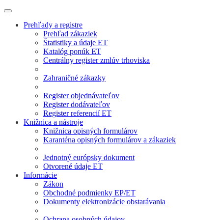
Prehľady a registre
Prehľad zákaziek
Štatistiky a údaje ET
Katalóg ponúk ET
Centrálny register zmlúv trhoviska
Zahraničné zákazky
Register objednávateľov
Register dodávateľov
Register referencií ET
Knižnica a nástroje
Knižnica opisných formulárov
Karanténa opisných formulárov a zákaziek
Jednotný európsky dokument
Otvorené údaje ET
Informácie
Zákon
Obchodné podmienky EP/ET
Dokumenty elektronizácie obstarávania
Ochrana osobných údajov