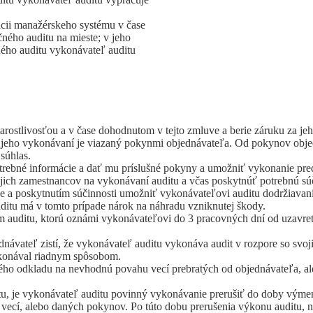
ácii manažérskeho systému v čase
ného auditu na mieste; v jeho
ného auditu vykonávateľ auditu
arostlivosťou a v čase dohodnutom v tejto zmluve a berie záruku za je
 jeho vykonávaní je viazaný pokynmi objednávateľa. Od pokynov objedn
súhlas.
trebné informácie a dať mu príslušné pokyny a umožniť vykonanie pre
ojich zamestnancov na vykonávaní auditu a včas poskytnúť potrebnú sú
e a poskytnutím súčinnosti umožniť vykonávateľovi auditu dodržiavani
itu má v tomto prípade nárok na náhradu vzniknutej škody.
auditu, ktorú oznámi vykonávateľovi do 3 pracovných dní od uzavret
návateľ zistí, že vykonávateľ auditu vykonáva audit v rozpore so sv
ykonával riadnym spôsobom.
ného odkladu na nevhodnú povahu vecí prebratých od objednávateľa, a
tu, je vykonávateľ auditu povinný vykonávanie prerušiť do doby vým
vecí, alebo daných pokynov. Po túto dobu prerušenia výkonu auditu, n