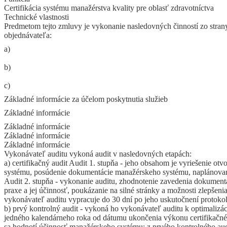
Certifikácia systému manažérstva kvality pre oblasť zdravotníctva
Technické vlastnosti
Predmetom tejto zmluvy je vykonanie nasledovných činností zo stran
objednávateľa:
a)
b)
c)
Základné informácie za účelom poskytnutia služieb
Základné informácie
Základné informácie
Základné informácie
Základné informácie
Vykonávateľ auditu vykoná audit v nasledovných etapách:
a) certifikačný audit Audit 1. stupňa - jeho obsahom je vyriešenie o
systému, posúdenie dokumentácie manažérskeho systému, naplánovan
Audit 2. stupňa - vykonanie auditu, zhodnotenie zavedenia dokumen
praxe a jej účinnosť, poukázanie na silné stránky a možnosti zlepšenia
vykonávateľ auditu vypracuje do 30 dní po jeho uskutočnení protokol
b) prvý kontrolný audit - vykoná ho vykonávateľ auditu k optimalizá
jedného kalendárneho roka od dátumu ukončenia výkonu certifikačnéh
sa hodnotí účinnosť manažérskeho systému; z prvého kontrolného aud