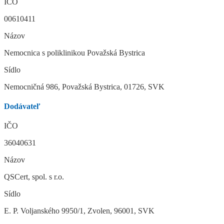
IČO
00610411
Názov
Nemocnica s poliklinikou Považská Bystrica
Sídlo
Nemocničná 986, Považská Bystrica, 01726, SVK
Dodávateľ
IČO
36040631
Názov
QSCert, spol. s r.o.
Sídlo
E. P. Voljanského 9950/1, Zvolen, 96001, SVK