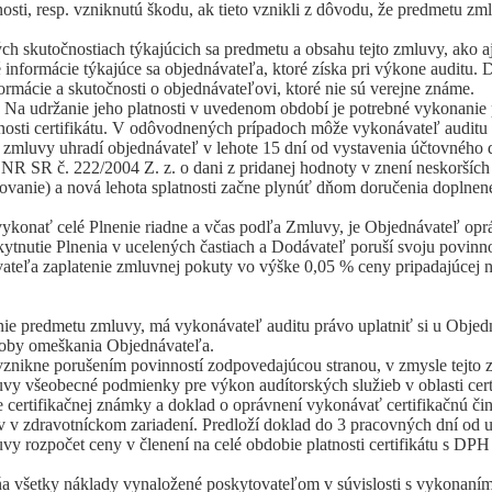
ti, resp. vzniknutú škodu, ak tieto vznikli z dôvodu, že predmetu zml
 skutočnostiach týkajúcich sa predmetu a obsahu tejto zmluvy, ako aj o
informácie týkajúce sa objednávateľa, ktoré získa pri výkone auditu.
ormácie a skutočnosti o objednávateľovi, ktoré nie sú verejne známe.
y. Na udržanie jeho platnosti v uvedenom období je potrebné vykonanie
osti certifikátu. V odôvodnených prípadoch môže vykonávateľ auditu 
to zmluvy uhradí objednávateľ v lehote 15 dní od vystavenia účtovného
R SR č. 222/2004 Z. z. o dani z pridanej hodnoty v znení neskorších 
ovanie) a nová lehota splatnosti začne plynúť dňom doručenia doplnen
vykonať celé Plnenie riadne a včas podľa Zmluvy, je Objednávateľ op
tnutie Plnenia v ucelených častiach a Dodávateľ poruší svoju povinno
ľa zaplatenie zmluvnej pokuty vo výške 0,05 % ceny pripadajúcej na p
ie predmetu zmluvy, má vykonávateľ auditu právo uplatniť si u Objed
doby omeškania Objednávateľa.
vznikne porušením povinností zodpovedajúcou stranou, v zmysle tejto 
luvy všeobecné podmienky pre výkon audítorských služieb v oblasti ce
ertifikačnej známky a doklad o oprávnení vykonávať certifikačnú či
 v zdravotníckom zariadení. Predloží doklad do 3 pracovných dní od u
y rozpočet ceny v členení na celé obdobie platnosti certifikátu s DPH 
ŕňa všetky náklady vynaložené poskytovateľom v súvislosti s vykonaním