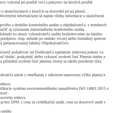
uvy vykonal pri použití vecí a pokynov na ktorých použití
 skutočnostiach o ktorých sa dozvedel pri jej plnení.
 Dôvernými informáciami sú najmä všetky informácie a skutočnosti
 prvého a druhého kontrolného auditu u objednávateľa, v termínoch
určiť aj vykonanie mimoriadneho kontrolného auditu.
 dokladu zo strany vykonávateľa auditu bezhotovostne na faktúru.
predpisov. resp. nebude po stránke vecnej alebo formálnej správne
ej (prepracovanej) faktúry Objednávateľovi.
rávnený požadovať od Dodávateľa zaplatenie zmluvnej pokuty vo
sť dodať, poskytnúť alebo vykonať ucelenú časť Plnenia riadne a
ríslušnú ucelenú časť plnenia, ktorej sa takéto porušenie týka
návateľa nárok z omeškania v zákonom stanovenej výške platnej k
zmluvy.
rtifikácie systému environmentálneho manažérstva ISO 14001:2015 a
nnosť.
zavretia zmluvy.
aj bez DPH. ( cena za certifikačný audit, cena za dozorový audit v
 auditu