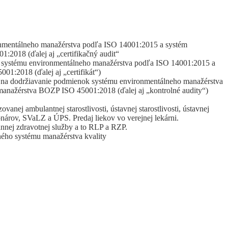
ronmentálneho manažérstva podľa ISO 14001:2015 a systém
2018 (ďalej aj „certifikačný audit“
tu systému environmentálneho manažérstva podľa ISO 14001:2015 a
1:2018 (ďalej aj „certifikát“)
m na dodržiavanie podmienok systému environmentálneho manažérstva
anažérstva BOZP ISO 45001:2018 (ďalej aj „kontrolné audity“)
vanej ambulantnej starostlivosti, ústavnej starostlivosti, ústavnej
cionárov, SVaLZ a ÚPS. Predaj liekov vo verejnej lekárni.
nej zdravotnej služby a to RLP a RZP.
eného systému manažérstva kvality