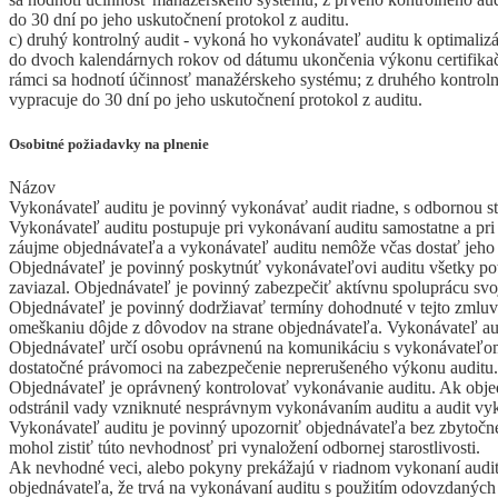
do 30 dní po jeho uskutočnení protokol z auditu.
c) druhý kontrolný audit - vykoná ho vykonávateľ auditu k optimaliz
do dvoch kalendárnych rokov od dátumu ukončenia výkonu certifikač
rámci sa hodnotí účinnosť manažérskeho systému; z druhého kontrol
vypracuje do 30 dní po jeho uskutočnení protokol z auditu.
Osobitné požiadavky na plnenie
Názov
Vykonávateľ auditu je povinný vykonávať audit riadne, s odbornou st
Vykonávateľ auditu postupuje pri vykonávaní auditu samostatne a pri
záujme objednávateľa a vykonávateľ auditu nemôže včas dostať jeho 
Objednávateľ je povinný poskytnúť vykonávateľovi auditu všetky po
zaviazal. Objednávateľ je povinný zabezpečiť aktívnu spoluprácu sv
Objednávateľ je povinný dodržiavať termíny dohodnuté v tejto zmluv
omeškaniu dôjde z dôvodov na strane objednávateľa. Vykonávateľ aud
Objednávateľ určí osobu oprávnenú na komunikáciu s vykonávateľom 
dostatočné právomoci na zabezpečenie neprerušeného výkonu auditu.
Objednávateľ je oprávnený kontrolovať vykonávanie auditu. Ak objed
odstránil vady vzniknuté nesprávnym vykonávaním auditu a audit v
Vykonávateľ auditu je povinný upozorniť objednávateľa bez zbytoč
mohol zistiť túto nevhodnosť pri vynaložení odbornej starostlivosti.
Ak nevhodné veci, alebo pokyny prekážajú v riadnom vykonaní audi
objednávateľa, že trvá na vykonávaní auditu s použitím odovzdaných 