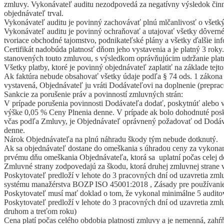
zmluvy. Vykonávateľ auditu nezodpovedá za negatívny výsledok činnos
objednávateľ trval.
Vykonávateľ auditu je povinný zachovávať plnú mlčanlivosť o všetkých
Vykonávateľ auditu je povinný ochraňovať a utajovať všetky dôverné 
tvoriace obchodné tajomstvo, podnikateľské plány a všetky ďalšie inf
Certifikát nadobúda platnosť dňom jeho vystavenia a je platný 3 rok
stanovených touto zmluvou, s výsledkom oprávňujúcim udržanie platn
Všetky platby, ktoré je povinný objednávateľ zaplatiť na základe tej
Ak faktúra nebude obsahovať všetky údaje podľa § 74 ods. 1 zákona N
vystavená, Objednávateľ ju vráti Dodávateľovi na doplnenie (preprac
Sankcie za porušenie práv a povinností zmluvných strán:
V prípade porušenia povinnosti Dodávateľa dodať, poskytnúť alebo 
výške 0,05 % Ceny Plnenia denne. V prípade ak bolo dohodnuté posky
včas podľa Zmluvy, je Objednávateľ oprávnený požadovať od Dodávate
denne.
Nárok Objednávateľa na plnú náhradu škody tým nebude dotknutý.
Ak sa objednávateľ dostane do omeškania s úhradou ceny za vykonan
prvému dňu omeškania Objednávateľa, ktorá sa uplatní počas celej 
Zmluvné strany zodpovedajú za škodu, ktorá druhej zmluvnej strane 
Poskytovateľ predloží v lehote do 3 pracovných dní od uzavretia zm
systému manažérstva BOZP ISO 45001:2018 , Zásady pre používanie c
Poskytovateľ musí mať doklad o tom, že vykonal minimálne 5 auditov
Poskytovateľ predloží v lehote do 3 pracovných dní od uzavretia zmluv
druhom a treťom roku)
Cena platí počas celého obdobia platnosti zmluvy a je nemenná, zah