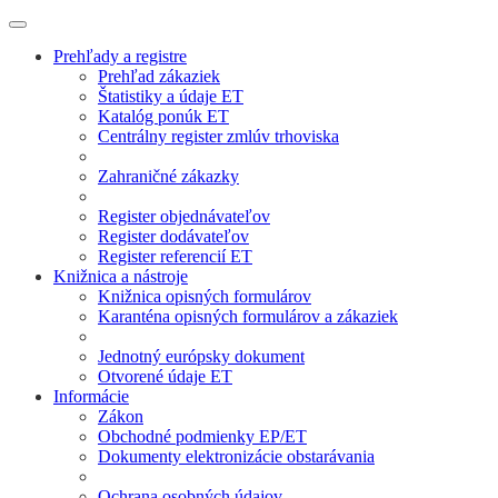
Prehľady a registre
Prehľad zákaziek
Štatistiky a údaje ET
Katalóg ponúk ET
Centrálny register zmlúv trhoviska
Zahraničné zákazky
Register objednávateľov
Register dodávateľov
Register referencií ET
Knižnica a nástroje
Knižnica opisných formulárov
Karanténa opisných formulárov a zákaziek
Jednotný európsky dokument
Otvorené údaje ET
Informácie
Zákon
Obchodné podmienky EP/ET
Dokumenty elektronizácie obstarávania
Ochrana osobných údajov