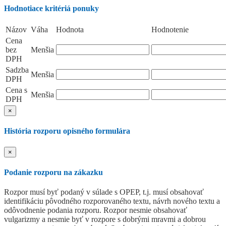
Hodnotiace kritériá ponuky
Názov
Váha
Hodnota
Hodnotenie
Cena
bez
Menšia
DPH
Sadzba
Menšia
DPH
Cena s
Menšia
DPH
×
História rozporu opisného formulára
×
Podanie rozporu na zákazku
Rozpor musí byť podaný v súlade s OPEP, t.j. musí obsahovať
identifikáciu pôvodného rozporovaného textu, návrh nového textu a
odôvodnenie podania rozporu. Rozpor nesmie obsahovať
vulgarizmy a nesmie byť v rozpore s dobrými mravmi a dobrou