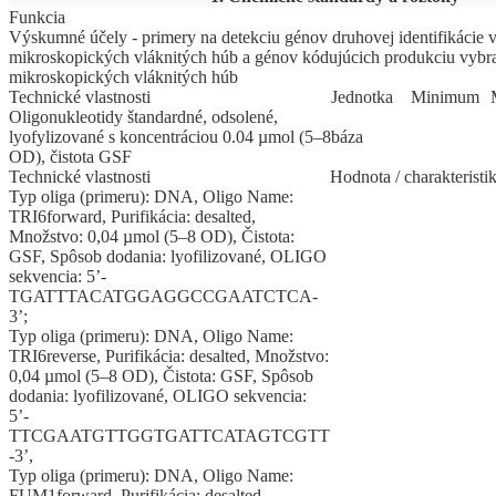
Funkcia
Výskumné účely - primery na detekciu génov druhovej identifikácie
mikroskopických vláknitých húb a génov kódujúcich produkciu vyb
mikroskopických vláknitých húb
Technické vlastnosti
Jed
­not
­ka
Mi
­ni
­mum
Oligonukleotidy štandardné, odsolené,
lyofylizované s koncentráciou 0.04 µmol (5–8
báza
OD), čistota GSF
Technické vlastnosti
Hodnota / charakteristi
Typ oliga (primeru): DNA, Oligo Name:
TRI6forward, Purifikácia: desalted,
Množstvo: 0,04 µmol (5–8 OD), Čistota:
GSF, Spôsob dodania: lyofilizované, OLIGO
sekvencia: 5’-
TGATTTACATGGAGGCCGAATCTCA-
3’;
Typ oliga (primeru): DNA, Oligo Name:
TRI6reverse, Purifikácia: desalted, Množstvo:
0,04 µmol (5–8 OD), Čistota: GSF, Spôsob
dodania: lyofilizované, OLIGO sekvencia:
5’-
TTCGAATGTTGGTGATTCATAGTCGTT
-3’,
Typ oliga (primeru): DNA, Oligo Name:
FUM1forward, Purifikácia: desalted,