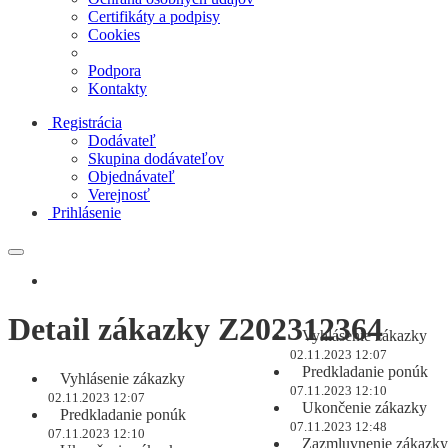
Certifikáty a podpisy
Cookies
Podpora
Kontakty
Registrácia
Dodávateľ
Skupina dodávateľov
Objednávateľ
Verejnosť
Prihlásenie
Detail zákazky Z202312364
Vyhlásenie zákazky
02.11.2023 12:07
Predkladanie ponúk
Vyhlásenie zákazky
07.11.2023 12:10
02.11.2023 12:07
Ukončenie zákazky
Predkladanie ponúk
07.11.2023 12:48
07.11.2023 12:10
Zazmluvnenie zákazky