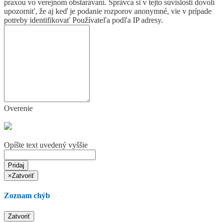
praxou vo verejnom obstarávaní. Správca si v tejto súvislosti dovolí
upozorniť, že aj keď je podanie rozporov anonymné, vie v prípade
potreby identifikovať Používateľa podľa IP adresy.
Overenie
Opíšte text uvedený vyššie
Pridaj
×
Zatvoriť
Zoznam chýb
Zatvoriť