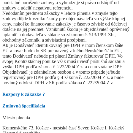
podstatné porušenie zmluvy a vyhradzuje si právo odstúpiť od
zmluvy a udeliť negatívnu referenciu.
Nedodaním predmetu zákazky v lehote plnenia v zmysle tejto
zmluvy dôjde k vzniku škody pre objednávateľa vo výške kúpnej
ceny, nakoľko financovanie zákazky je časovo závislé od účelovej
dotácie na jej predmet. Vzniknutú škodu je objednávateľ oprávnený
uplatniť u dodávateľa v súlade so zákonom č. 513/1991 Zb.,
obchodný zákonník, a súvisiacimi predpismi.
Ak je Dodávateľ identifikovaný pre DPH v inom členskom štáte
EÚ a tovar bude do SR prepravený z iného členského štátu EÚ,
tento Dodávateľ nebude pri plnení Zmluvy fakturovať DPH. Vo
svojej Kontraktačnej ponuke však musí uviesť príslušnú sadzbu a
výšku DPH podľa zákona č. 222/2004 Z.z. a cenu vrátane DPH.
Objednávateľ je zdaniteľnou osobou a v tomto prípade je/bude
registrovaný pre DPH podľa § 4 zákona č. 222/2004 Z.z. a bude
povinný odviesť DPH v SR podľa zákona č. 222/2004 Z.z..
Rozpory k zákazke
?
Zmluvná špecifikácia
Miesto plnenia
Komenského 73, Košice - mestská časť Sever, Košice I, Košický,