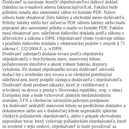
Dodávateľ sa zaväzuje doručiť objednávateľovi daňový doklad
(faktúru) na e-mailovú adresu fakturacia@uvlf.sk. Faktúra bude
prílohou emailu ako samostatný súbor vo formáte PDF. Názov
súboru bude obsahovať číslo faktúry a obchodné meno dodávateľa.
Prílohy faktúry môžu byť súčasťou PDF súboru faktúry alebo budú
pripojené ako samostatné prílohy e-mailu vo formáte PDF. Faktúra
musí obsahovať pov. náležitosti daňového dokladu podľa zákona o
účtovníctve a zákona o DPH. Objednávateľ týmto vyslovuje súhlas
s použitím daňového dokladu v elektronickej podobe v zmysle § 71
zákona č. 222/2004 Z. z. o DPH.
Dodávateľ zabezpečí dodanie tovaru podľa objednávky
objednávateľa v bezchybnom stave, stanovenej lehote,
požadovanom množstve a akosti vrátane balenia, dopravy,
vyloženia. Pri dodaní objednaného tovaru dodávateľ odovzdá
dodací list s uvedením cien tovaru a so všetkými potrebnými
náležitosťami, ktorý podpíše zástupca dodávateľa i objednávateľa.
Dodávateľ dodá predmet zákazky, ktorý je certifikovaný a
schválený na dovoz a predaj v Slovenskej republike, resp. v rámci
Európskej únie a bude vyhovovať platným medzinárodným
normám, STN a všeobecne záväzným právnym predpisom
Ak dodávateľ nedodrží stanovenú lehotu na predloženie dokladov a
dokumentov alebo ani v dodatočnej lehote nepreukáže splnenie
všetkých požiadaviek objednávateľa, alebo v prípade ekvivalentu
neponúkne tovar, ktorý vyhovuje požiadavkám objednávateľa, ktoré
sú uvedené v tejto zmluve, objednávateľ to bude považovať za