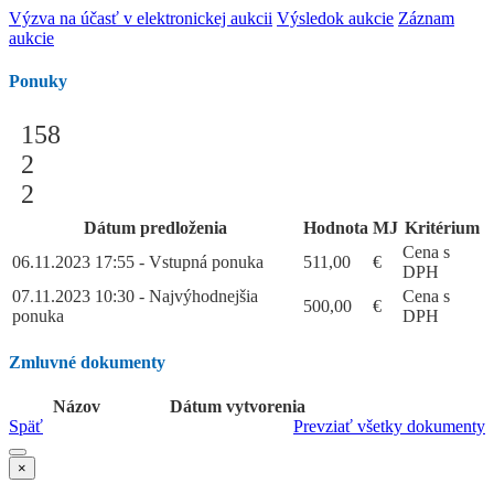
Výzva na účasť v elektronickej aukcii
Výsledok aukcie
Záznam
aukcie
Ponuky
158
2
2
Dátum predloženia
Hodnota
MJ
Kritérium
Cena s
06.11.2023 17:55 - Vstupná ponuka
511,00
€
DPH
07.11.2023 10:30 - Najvýhodnejšia
Cena s
500,00
€
ponuka
DPH
Zmluvné dokumenty
Názov
Dátum vytvorenia
Späť
Prevziať všetky dokumenty
×