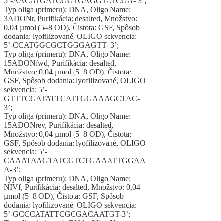
5’-AACATGATCGGTGAGGTATCGA- 3’;
Typ oliga (primeru): DNA, Oligo Name:
3ADONr, Purifikácia: desalted, Množstvo:
0,04 µmol (5–8 OD), Čistota: GSF, Spôsob
dodania: lyofilizované, OLIGO sekvencia:
5’-CCATGGCGCTGGGAGTT- 3’;
Typ oliga (primeru): DNA, Oligo Name:
15ADONfwd, Purifikácia: desalted,
Množstvo: 0,04 µmol (5–8 OD), Čistota:
GSF, Spôsob dodania: lyofilizované, OLIGO
sekvencia: 5’-
GTTTCGATATTCATTGGAAAGCTAC-
3’;
Typ oliga (primeru): DNA, Oligo Name:
15ADONrev, Purifikácia: desalted,
Množstvo: 0,04 µmol (5–8 OD), Čistota:
GSF, Spôsob dodania: lyofilizované, OLIGO
sekvencia: 5’-
CAAATAAGTATCGTCTGAAATTGGAA
A-3’;
Typ oliga (primeru): DNA, Oligo Name:
NIVf, Purifikácia: desalted, Množstvo: 0,04
µmol (5–8 OD), Čistota: GSF, Spôsob
dodania: lyofilizované, OLIGO sekvencia:
5’-GCCCATATTCGCGACAATGT-3’;