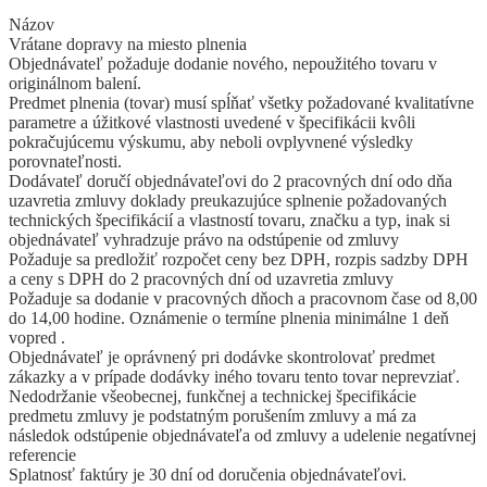
Názov
Vrátane dopravy na miesto plnenia
Objednávateľ požaduje dodanie nového, nepoužitého tovaru v
originálnom balení.
Predmet plnenia (tovar) musí spĺňať všetky požadované kvalitatívne
parametre a úžitkové vlastnosti uvedené v špecifikácii kvôli
pokračujúcemu výskumu, aby neboli ovplyvnené výsledky
porovnateľnosti.
Dodávateľ doručí objednávateľovi do 2 pracovných dní odo dňa
uzavretia zmluvy doklady preukazujúce splnenie požadovaných
technických špecifikácií a vlastností tovaru, značku a typ, inak si
objednávateľ vyhradzuje právo na odstúpenie od zmluvy
Požaduje sa predložiť rozpočet ceny bez DPH, rozpis sadzby DPH
a ceny s DPH do 2 pracovných dní od uzavretia zmluvy
Požaduje sa dodanie v pracovných dňoch a pracovnom čase od 8,00
do 14,00 hodine. Oznámenie o termíne plnenia minimálne 1 deň
vopred .
Objednávateľ je oprávnený pri dodávke skontrolovať predmet
zákazky a v prípade dodávky iného tovaru tento tovar neprevziať.
Nedodržanie všeobecnej, funkčnej a technickej špecifikácie
predmetu zmluvy je podstatným porušením zmluvy a má za
následok odstúpenie objednávateľa od zmluvy a udelenie negatívnej
referencie
Splatnosť faktúry je 30 dní od doručenia objednávateľovi.