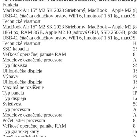
Funkcia
MacBook Air 15" M2 SK 2023 Strieborný, MacBook – Apple M2 (8j
USB-C, čítačka odtlačkov prstov, WiFi 6, hmotnosť 1,51 kg, macOS
Technické vlastnosti
MacBook Air 15" M2 SK 2023 Strieborný, MacBook – Apple M2 (8já
1864 px, RAM 8GB, Apple M2 10-jadrová GPU, SSD 256GB, podsvi
USB-C, čítačka odtlačkov prstov, WiFi 6, hmotnosť 1,51 kg, macOS
Technické vlastnosti
Ho
SSD kapacita
2
Veľkosť operačnej pamäte RAM
8
Modelové označenie procesora
A
Typ úložiska
S
Uhlopriečka displeja
1
Výbava
P
Uhlopriečka displeja
1
Maximálne rozlíšenie
2
Typ panela
I
Typ displeja
L
Svietivosť
5
Typ procesora
A
Modelové označenie procesora
A
Počet jadier procesora
8
Veľkosť operačnej pamäte RAM
8
Typ grafickej karty
I
Značka grafickej karty
A