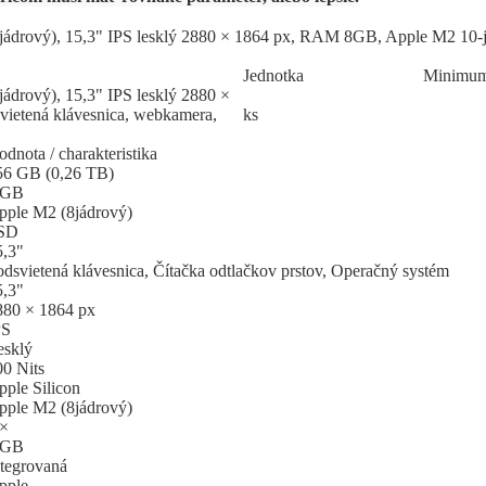
ádrový), 15,3" IPS lesklý 2880 × 1864 px, RAM 8GB, Apple M2 10-
Jed
­not
­ka
Mi
­ni
­mu
drový), 15,3" IPS lesklý 2880 ×
etená klávesnica, webkamera,
ks
dnota / charakteristika
56 GB (0,26 TB)
 GB
pple M2 (8jádrový)
SD
5,3"
odsvietená klávesnica, Čítačka odtlačkov prstov, Operačný systém
5,3"
880 × 1864 px
PS
esklý
00 Nits
pple Silicon
pple M2 (8jádrový)
 ×
 GB
ntegrovaná
pple