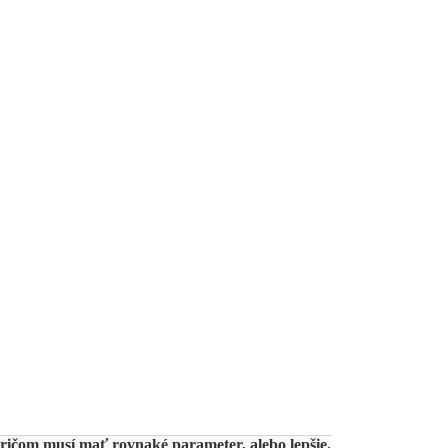
ričom musí mať rovnaké parameter, alebo lepšie.