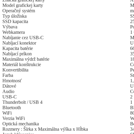
Model grafickej karty
M
Operačný systém
m
Typ úložiska
S
SSD kapacita
2
Výbava
P
Webkamera
1
Nabíjanie cez USB-C
M
Nabíjací konektor
U
Kapacita batérie
6
Nabíjací príkon
3
Maximálna výdrž batérie
1
Materiál konštrukcie
C
Konvertibilita
P
Farba
St
Hmotnosť
1
Dátové
U
Audio
C
USB-C
2
Thunderbolt / USB 4
1
Bluetooth
B
WiFi
8
Verzia WiFi
W
Optická mechanika
B
Rozmery : Šírka x Maximálna výška x Hĺbka
3