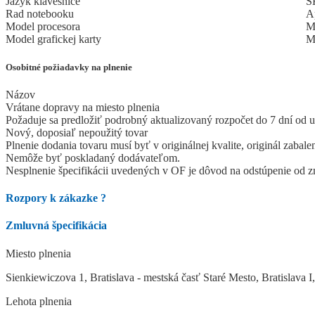
Jazyk klávesnice
S
Rad notebooku
A
Model procesora
M
Model grafickej karty
M
Osobitné požiadavky na plnenie
Názov
Vrátane dopravy na miesto plnenia
Požaduje sa predložiť podrobný aktualizovaný rozpočet do 7 dní od 
Nový, doposiaľ nepoužitý tovar
Plnenie dodania tovaru musí byť v originálnej kvalite, originál zaba
Nemôže byť poskladaný dodávateľom.
Nesplnenie špecifikácii uvedených v OF je dôvod na odstúpenie od 
Rozpory k zákazke
?
Zmluvná špecifikácia
Miesto plnenia
Sienkiewiczova 1, Bratislava - mestská časť Staré Mesto, Bratislava I
Lehota plnenia