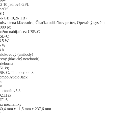
2 10-jadrová GPU
acOS
SD
56 GB (0,26 TB)
odsvietená klávesnica, Čítačka odtlačkov prstov, Operačný systém
 080 px
ožno nabíjať cez USB-C
SB-C
6,5 Wh
5 W
8 h
elokovový (unibody)
evný (klasický notebook)
rieborná
,51 kg
SB-C, Thunderbolt 3
ombo Audio Jack
 ×
 ×
luetooth v5.3
02.11ax
iFi 6
ez mechaniky
40,4 mm x 11,5 mm x 237,6 mm