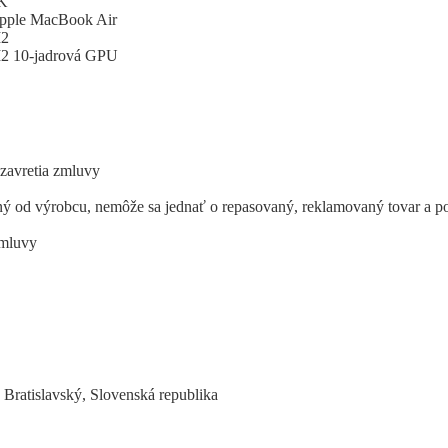
K
pple MacBook Air
2
2 10-jadrová GPU
uzavretia zmluvy
lený od výrobcu, nemôže sa jednať o repasovaný, reklamovaný tovar a p
zmluvy
, Bratislavský, Slovenská republika