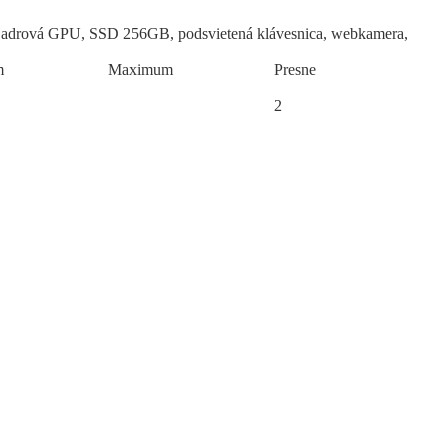
jadrová GPU, SSD 256GB, podsvietená klávesnica, webkamera,
m
Ma
­xi
­mum
Pres
­ne
2