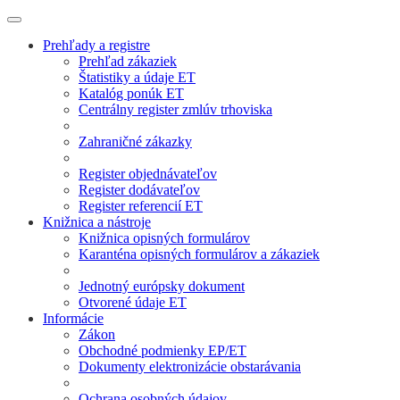
Prehľady a registre
Prehľad zákaziek
Štatistiky a údaje ET
Katalóg ponúk ET
Centrálny register zmlúv trhoviska
Zahraničné zákazky
Register objednávateľov
Register dodávateľov
Register referencií ET
Knižnica a nástroje
Knižnica opisných formulárov
Karanténa opisných formulárov a zákaziek
Jednotný európsky dokument
Otvorené údaje ET
Informácie
Zákon
Obchodné podmienky EP/ET
Dokumenty elektronizácie obstarávania
Ochrana osobných údajov