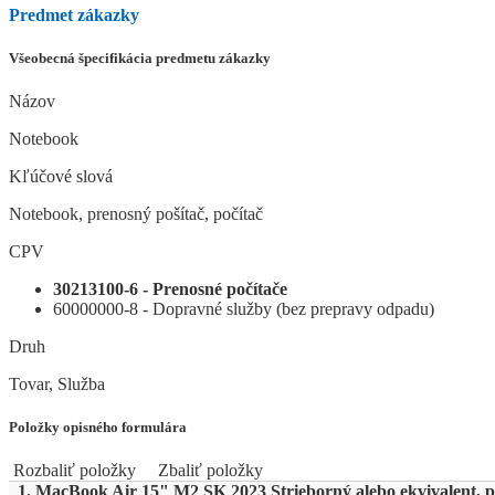
Predmet zákazky
Všeobecná špecifikácia predmetu zákazky
Názov
Notebook
Kľúčové slová
Notebook, prenosný pošítač, počítač
CPV
30213100-6 - Prenosné počítače
60000000-8 - Dopravné služby (bez prepravy odpadu)
Druh
Tovar, Služba
Položky opisného formulára
Rozbaliť položky
Zbaliť položky
1. MacBook Air 15" M2 SK 2023 Strieborný alebo ekvivalent, p