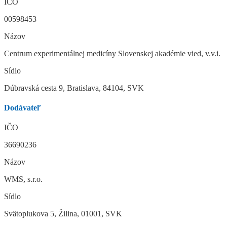
IČO
00598453
Názov
Centrum experimentálnej medicíny Slovenskej akadémie vied, v.v.i.
Sídlo
Dúbravská cesta 9, Bratislava, 84104, SVK
Dodávateľ
IČO
36690236
Názov
WMS, s.r.o.
Sídlo
Svätoplukova 5, Žilina, 01001, SVK