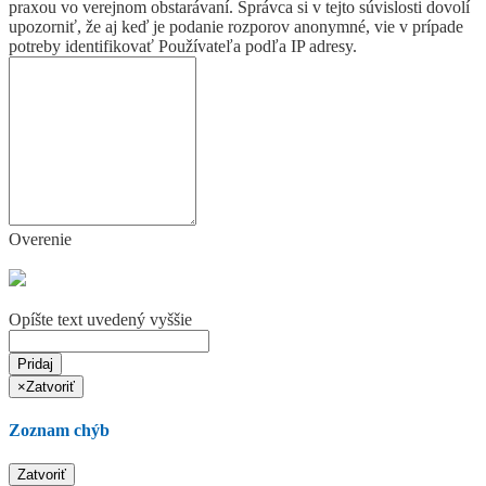
praxou vo verejnom obstarávaní. Správca si v tejto súvislosti dovolí
upozorniť, že aj keď je podanie rozporov anonymné, vie v prípade
potreby identifikovať Používateľa podľa IP adresy.
Overenie
Opíšte text uvedený vyššie
Pridaj
×
Zatvoriť
Zoznam chýb
Zatvoriť