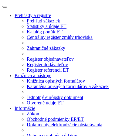
Prehľady a registre
Prehľad zákaziek
Štatistiky a údaje ET
Katalóg ponúk ET
Centrálny register zmlúv trhoviska
Zahraničné zákazky
Register objednávateľov
Register dodávateľov
Register referencií ET
Knižnica a nástroje
Knižnica opisných formulárov
Karanténa opisných formulárov a zákaziek
Jednotný európsky dokument
Otvorené údaje ET
Informácie
Zákon
Obchodné podmienky EP/ET
Dokumenty elektronizácie obstarávania
Ochrana osobných údajov