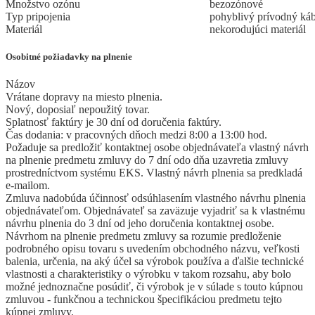
Množstvo ozónu
bezozónové
Typ pripojenia
pohyblivý prívodný káb
Materiál
nekorodujúci materiál
Osobitné požiadavky na plnenie
Názov
Vrátane dopravy na miesto plnenia.
Nový, doposiaľ nepoužitý tovar.
Splatnosť faktúry je 30 dní od doručenia faktúry.
Čas dodania: v pracovných dňoch medzi 8:00 a 13:00 hod.
Požaduje sa predložiť kontaktnej osobe objednávateľa vlastný návrh
na plnenie predmetu zmluvy do 7 dní odo dňa uzavretia zmluvy
prostredníctvom systému EKS. Vlastný návrh plnenia sa predkladá
e-mailom.
Zmluva nadobúda účinnosť odsúhlasením vlastného návrhu plnenia
objednávateľom. Objednávateľ sa zaväzuje vyjadriť sa k vlastnému
návrhu plnenia do 3 dní od jeho doručenia kontaktnej osobe.
Návrhom na plnenie predmetu zmluvy sa rozumie predloženie
podrobného opisu tovaru s uvedením obchodného názvu, veľkosti
balenia, určenia, na aký účel sa výrobok používa a ďalšie technické
vlastnosti a charakteristiky o výrobku v takom rozsahu, aby bolo
možné jednoznačne posúdiť, či výrobok je v súlade s touto kúpnou
zmluvou - funkčnou a technickou špecifikáciou predmetu tejto
kúpnej zmluvy.