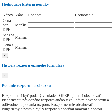
Hodnotiace kritériá ponuky
Názov
Váha
Hodnota
Hodnotenie
Cena
bez
Menšia
DPH
Sadzba
Menšia
DPH
Cena s
Menšia
DPH
×
História rozporu opisného formulára
×
Podanie rozporu na zákazku
Rozpor musí byť podaný v súlade s OPEP, t.j. musí obsahovať
identifikáciu pôvodného rozporovaného textu, návrh nového textu a
odôvodnenie podania rozporu. Rozpor nesmie obsahovať
vulgarizmy a nesmie byť v rozpore s dobrými mravmi a dobrou