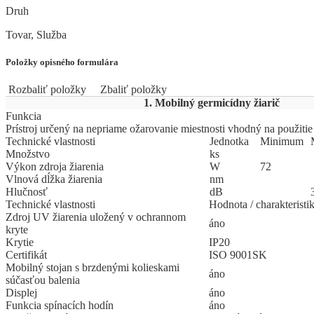
Druh
Tovar, Služba
Položky opisného formulára
Rozbaliť položky
Zbaliť položky
1. Mobilný germicídny žiarič
Funkcia
Prístroj určený na nepriame ožarovanie miestnosti vhodný na použitie 
Technické vlastnosti
Jed
­not
­ka
Mi
­ni
­mum
Množstvo
ks
Výkon zdroja žiarenia
W
72
Vlnová dĺžka žiarenia
nm
Hlučnosť
dB
Technické vlastnosti
Hodnota / charakteristi
Zdroj UV žiarenia uložený v ochrannom
áno
kryte
Krytie
IP20
Certifikát
ISO 9001SK
Mobilný stojan s brzdenými kolieskami
áno
súčasťou balenia
Displej
áno
Funkcia spínacích hodín
áno