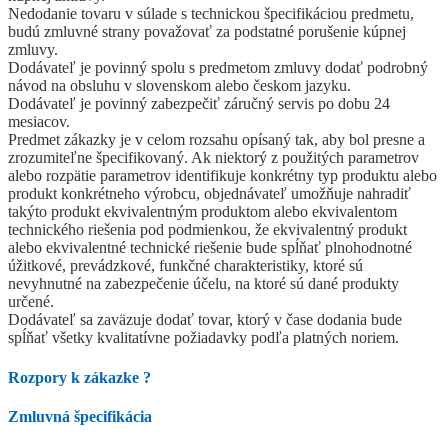
Nedodanie tovaru v súlade s technickou špecifikáciou predmetu,
budú zmluvné strany považovať za podstatné porušenie kúpnej
zmluvy.
Dodávateľ je povinný spolu s predmetom zmluvy dodať podrobný
návod na obsluhu v slovenskom alebo českom jazyku.
Dodávateľ je povinný zabezpečiť záručný servis po dobu 24
mesiacov.
Predmet zákazky je v celom rozsahu opísaný tak, aby bol presne a
zrozumiteľne špecifikovaný. Ak niektorý z použitých parametrov
alebo rozpätie parametrov identifikuje konkrétny typ produktu alebo
produkt konkrétneho výrobcu, objednávateľ umožňuje nahradiť
takýto produkt ekvivalentným produktom alebo ekvivalentom
technického riešenia pod podmienkou, že ekvivalentný produkt
alebo ekvivalentné technické riešenie bude spĺňať plnohodnotné
úžitkové, prevádzkové, funkčné charakteristiky, ktoré sú
nevyhnutné na zabezpečenie účelu, na ktoré sú dané produkty
určené.
Dodávateľ sa zaväzuje dodať tovar, ktorý v čase dodania bude
spĺňať všetky kvalitatívne požiadavky podľa platných noriem.
Rozpory k zákazke
?
Zmluvná špecifikácia