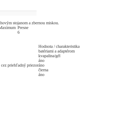
ahovým stojanom a zbernou miskou.
Ma
­xi
­mum
Pres
­ne
6
Hodnota / charakteristika
batériami a adaptérom
kvapalina/gél
áno
 cez priehľadný priezor
áno
čierna
áno