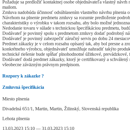
Požaduje sa predložiť kontaktnej osobe objednávateľa vlastný návrh
mailom.
Zmluva nadobúda účinnosť odsúhlasením vlastného návrhu plnenia obj
Návrhom na plnenie predmetu zmluvy sa rozumie predloženie podrobné
charakteristiky o výrobku v takom rozsahu, aby bolo možné jednoznač
Nedodanie tovaru v súlade s technickou špecifikáciou predmetu, bud
Dodávateľ je povinný spolu s predmetom zmluvy dodať podrobný ná
Dodávateľ je povinný zabezpečiť záručný servis po dobu 24 mesiaco
Predmet zákazky je v celom rozsahu opísaný tak, aby bol presne a zr
konkrétneho výrobcu, objednávateľ umožňuje nahradiť takýto produk
technické riešenie bude spĺňať plnohodnotné úžitkové, prevádzkové, f
Dodávateľ dodá predmet zákazky, ktorý je certifikovaný a schválen
všeobecne záväzným právnym predpisom.
Rozpory k zákazke
?
Zmluvná špecifikácia
Miesto plnenia
Divadelná 651/1, Martin, Martin, Žilinský, Slovenská republika
Lehota plnenia
13.03.2023 15:10 — 31.03.2023 15:10