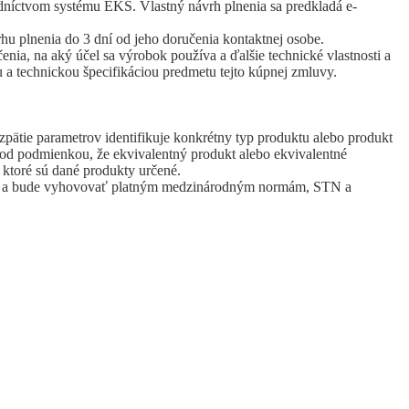
edníctvom systému EKS. Vlastný návrh plnenia sa predkladá e-
u plnenia do 3 dní od jeho doručenia kontaktnej osobe.
ia, na aký účel sa výrobok používa a ďalšie technické vlastnosti a
 a technickou špecifikáciou predmetu tejto kúpnej zmluvy.
zpätie parametrov identifikuje konkrétny typ produktu alebo produkt
od podmienkou, že ekvivalentný produkt alebo ekvivalentné
 ktoré sú dané produkty určené.
 únie a bude vyhovovať platným medzinárodným normám, STN a