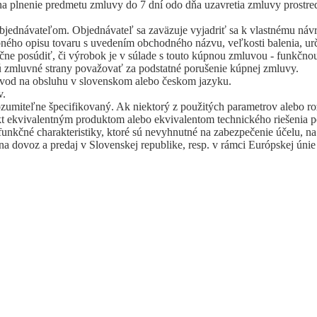
 na plnenie predmetu zmluvy do 7 dní odo dňa uzavretia zmluvy prostr
ednávateľom. Objednávateľ sa zaväzuje vyjadriť sa k vlastnému návrh
ho opisu tovaru s uvedením obchodného názvu, veľkosti balenia, určen
ne posúdiť, či výrobok je v súlade s touto kúpnou zmluvou - funkčnou
ú zmluvné strany považovať za podstatné porušenie kúpnej zmluvy.
vod na obsluhu v slovenskom alebo českom jazyku.
v.
ozumiteľne špecifikovaný. Ak niektorý z použitých parametrov alebo ro
t ekvivalentným produktom alebo ekvivalentom technického riešenia p
unkčné charakteristiky, ktoré sú nevyhnutné na zabezpečenie účelu, na
ý na dovoz a predaj v Slovenskej republike, resp. v rámci Európskej