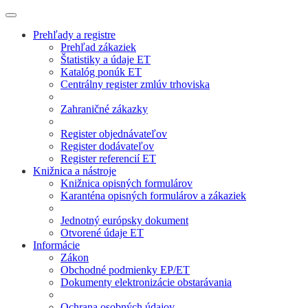
Prehľady a registre
Prehľad zákaziek
Štatistiky a údaje ET
Katalóg ponúk ET
Centrálny register zmlúv trhoviska
Zahraničné zákazky
Register objednávateľov
Register dodávateľov
Register referencií ET
Knižnica a nástroje
Knižnica opisných formulárov
Karanténa opisných formulárov a zákaziek
Jednotný európsky dokument
Otvorené údaje ET
Informácie
Zákon
Obchodné podmienky EP/ET
Dokumenty elektronizácie obstarávania
Ochrana osobných údajov