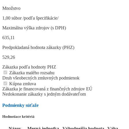
Množstvo
1,00 súbor /podľa špecifikácie/
Maximálna výška zdrojov (s DPH)
635,11
Predpokladaná hodnota zákazky (PHZ)
529,26
Zákazka podľa hodnoty PHZ
Zákazka malého rozsahu
Druh všeobecných zmluvných podmienok
Kúpna zmluva
Zákazka je financovaná z finančných zdrojov EÚ
Nedokonanie zákazky s jedným dodávateľom
Podmienky súťaže
Hodnotiace kritériá
Názov
Merná jednotka
Výhodnejšia hodnota
Váha