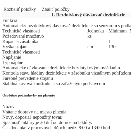
Rozbaliť položky
Zbaliť položky
1. Bezdotykový dávkovač dezinfekcie
Funkcia
Automatický bezdotykový dávkovač dezinfekcie so senzorom s podl
Technické vlastnosti
Jed
­not
­ka
Mi
­ni
­mum
Požadované množstvo
ks
Kapacita zásobníka
l
1
Výška stojanu
cm
130
Technické vlastnosti
Napájanie
Typ náplne
Automatické dávkovanie dezinfekcie bezdotykovým ovládaním
Kontrola stavu hladiny dezinfekcie v zásobníku vizuálnym pohľadom
Farebné prevedenie stojanu
Stabilná kovová konštrukcia so zaťaženým podstavcom
Osobitné požiadavky na plnenie
Názov
Vrátane dopravy na miesto plnenia.
Nový, doposiaľ nepoužitý tovar.
Splatnosť faktúry je 30 dní od doručenia faktúry.
Čas dodania: v pracovných dňoch medzi 8:00 a 13:00 hod.