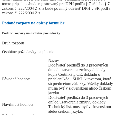
tomto prípade je/bude registrovaný pre DPH podľa § 7 a/alebo § 7a
zákona č. 222/2004 Z.z. a bude povinný odviesť DPH v SR podľa
zákona č. 222/2004 Z.z..
Podané rozpory na opisný formulár
Podané rozpory na osobitné požiadavky
Druh rozporu
Osobitné požiadavky na plnenie
Názov
Dodávateľ predloží do 3 pracovných
dní od uzatvorenia zmluvy doklady:
kópia Certifikátu CE, dokladu o
Pôvodná hodnota
pridelení kódu ŠUKL k tovarom, ktoré
sú predmetom zákazky. Všetky doklady
musia byť v slovenskom alebo českom
jazyku.
Dodávateľ predloží do 3 pracovných
dní od uzatvorenia zmluvy doklady:
Navrhnutá hodnota
Technický list, musí byť v slovenskom
alebo českom jazyku.