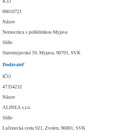
IČO
00610721
Názov
Nemocnica s poliklinikou Myjava
Sídlo
Staromyjavská 59, Myjava, 90701, SVK
Dodávateľ
IČO
47354232
Názov
ALINEA s.r.o.
Sídlo
Lučenecká cesta 921, Zvolen, 96001, SVK