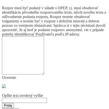
Rozpor musí byť podaný v súlade s OPEP, t.j. musí obsahovať
identifikáciu pôvodného rozporovaného textu, návrh nového textu a
odôvodnenie podania rozporu. Rozpor nesmie obsahovať
vulgarizmy a nesmie byť v rozpore s dobrými mravmi a dobrou
praxou vo verejnom obstarávaní. Správca si v tejto súvislosti dovolí
upozorniť, že aj keď je podanie rozporov anonymné, vie v prípade
potreby identifikovať Používateľa podľa IP adresy.
Overenie
Opíšte text uvedený vyššie
Pridaj