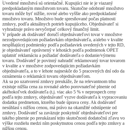
Uvedené množstvá sú orientačné. Kupujúci nie ie je viazaný
predpokladaným množstvom tovaru. Skutočne odobraté množstvo
tovaru môže byť nižšie, rovné alebo vyššie ako predpokladané
množstvo tovaru. Množstvo bude spresňované počas platnosti
zmluvy, podľa aktuálnych potrieb kupujúceho. Objednávateľ si
vyhradzuje právo nevyčerpať celkový finančný limit.
V prípade ak dodávateľ doručí objednávateľovi tovar v množstve
nezodpovedajúcom požiadavkám objednávateľa, a/alebo v kvalite
nespĺňajúcej podmienky podľa požiadaviek uvedených v tejto RD,
je objednávateľ oprávnený v lehotách podľa podmienok OPET
uplatniť reklamáciu a požiadať dodávateľa o dodanie/výmenu
tovaru. Dodávateľ je povinný nahradiť reklamovaný tovar tovarom
v kvalite a v množstve zodpovedajúcim požiadavkám
objednávateľa, a to v lehote najneskôr do 5 pracovných dní odo da
oznámenia o reklamácii tovaru objednávateľom.
Ak sa po uzatvorení zmluvy preukáže, že na relevantnom trhu
existuje nižšia cena za rovnaké alebo porovnateľné plnenie od
akéhokoľvek dodávateľa (t.j. viac ako 5 % v neprospech ceny
podľa tejto zmluvy, objednávateľ vyzve dodávateľa k vypracovaniu
dodatku predmetom, ktorého bude úprava ceny. Ak dodávateľ
nesúhlasí s nižšou cenou, má právo na okamžité odstúpenie od
zmluvy. Dodávateľ sa zaväzuje poskytnúť objednávateľovi pre
takého plnenie po preukázaní tejto skutočnosti dodatočnú zľavu vo
výške rozdielu medzi ním poskytnutou cenou podľa tejto zmluvy a
nižšou cenou.