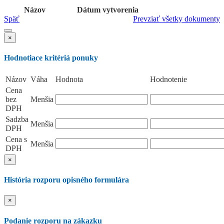
Názov
Dátum vytvorenia
Späť
Prevziať všetky dokumenty
×
Hodnotiace kritériá ponuky
Názov
Váha
Hodnota
Hodnotenie
Cena
bez
Menšia
DPH
Sadzba
Menšia
DPH
Cena s
Menšia
DPH
×
História rozporu opisného formulára
×
Podanie rozporu na zákazku