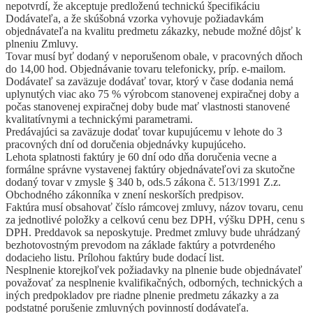
nepotvrdí, že akceptuje predloženú technickú špecifikáciu
Dodávateľa, a že skúšobná vzorka vyhovuje požiadavkám
objednávateľa na kvalitu predmetu zákazky, nebude možné dôjsť k
plneniu Zmluvy.
Tovar musí byť dodaný v neporušenom obale, v pracovných dňoch
do 14,00 hod. Objednávanie tovaru telefonicky, príp. e-mailom.
Dodávateľ sa zaväzuje dodávať tovar, ktorý v čase dodania nemá
uplynutých viac ako 75 % výrobcom stanovenej expiračnej doby a
počas stanovenej expiračnej doby bude mať vlastnosti stanovené
kvalitatívnymi a technickými parametrami.
Predávajúci sa zaväzuje dodať tovar kupujúcemu v lehote do 3
pracovných dní od doručenia objednávky kupujúceho.
Lehota splatnosti faktúry je 60 dní odo dňa doručenia vecne a
formálne správne vystavenej faktúry objednávateľovi za skutočne
dodaný tovar v zmysle § 340 b, ods.5 zákona č. 513/1991 Z.z.
Obchodného zákonníka v znení neskorších predpisov.
Faktúra musí obsahovať číslo rámcovej zmluvy, názov tovaru, cenu
za jednotlivé položky a celkovú cenu bez DPH, výšku DPH, cenu s
DPH. Preddavok sa neposkytuje. Predmet zmluvy bude uhrádzaný
bezhotovostným prevodom na základe faktúry a potvrdeného
dodacieho listu. Prílohou faktúry bude dodací list.
Nesplnenie ktorejkoľvek požiadavky na plnenie bude objednávateľ
považovať za nesplnenie kvalifikačných, odborných, technických a
iných predpokladov pre riadne plnenie predmetu zákazky a za
podstatné porušenie zmluvných povinností dodávateľa.