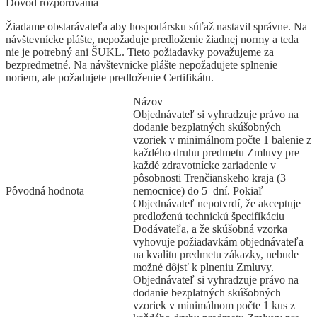
Dôvod rozporovania
Žiadame obstarávateľa aby hospodársku súťaž nastavil správne. Na
návštevnícke plášte, nepožaduje predloženie žiadnej normy a teda
nie je potrebný ani ŠUKL. Tieto požiadavky považujeme za
bezpredmetné. Na návštevnicke plášte nepožadujete splnenie
noriem, ale požadujete predloženie Certifikátu.
Názov
Objednávateľ si vyhradzuje právo na
dodanie bezplatných skúšobných
vzoriek v minimálnom počte 1 balenie z
každého druhu predmetu Zmluvy pre
každé zdravotnícke zariadenie v
pôsobnosti Trenčianskeho kraja (3
Pôvodná hodnota
nemocnice) do 5 dní. Pokiaľ
Objednávateľ nepotvrdí, že akceptuje
predloženú technickú špecifikáciu
Dodávateľa, a že skúšobná vzorka
vyhovuje požiadavkám objednávateľa
na kvalitu predmetu zákazky, nebude
možné dôjsť k plneniu Zmluvy.
Objednávateľ si vyhradzuje právo na
dodanie bezplatných skúšobných
vzoriek v minimálnom počte 1 kus z