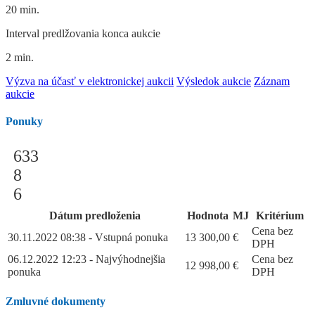
20 min.
Interval predlžovania konca aukcie
2 min.
Výzva na účasť v elektronickej aukcii
Výsledok aukcie
Záznam
aukcie
Ponuky
633
8
6
Dátum predloženia
Hodnota
MJ
Kritérium
Cena bez
30.11.2022 08:38 - Vstupná ponuka
13 300,00
€
DPH
06.12.2022 12:23 - Najvýhodnejšia
Cena bez
12 998,00
€
ponuka
DPH
Zmluvné dokumenty