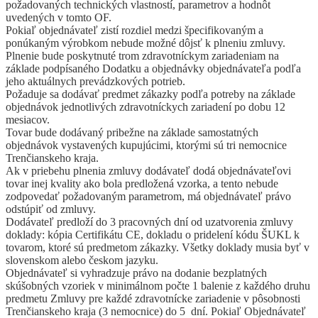
požadovaných technických vlastností, parametrov a hodnôt
uvedených v tomto OF.
Pokiaľ objednávateľ zistí rozdiel medzi špecifikovaným a
ponúkaným výrobkom nebude možné dôjsť k plneniu zmluvy.
Plnenie bude poskytnuté trom zdravotníckym zariadeniam na
základe podpísaného Dodatku a objednávky objednávateľa podľa
jeho aktuálnych prevádzkových potrieb.
Požaduje sa dodávať predmet zákazky podľa potreby na základe
objednávok jednotlivých zdravotníckych zariadení po dobu 12
mesiacov.
Tovar bude dodávaný pribežne na základe samostatných
objednávok vystavených kupujúcimi, ktorými sú tri nemocnice
Trenčianskeho kraja.
Ak v priebehu plnenia zmluvy dodávateľ dodá objednávateľovi
tovar inej kvality ako bola predložená vzorka, a tento nebude
zodpovedať požadovaným parametrom, má objednávateľ právo
odstúpiť od zmluvy.
Dodávateľ predloží do 3 pracovných dní od uzatvorenia zmluvy
doklady: kópia Certifikátu CE, dokladu o pridelení kódu ŠUKL k
tovarom, ktoré sú predmetom zákazky. Všetky doklady musia byť v
slovenskom alebo českom jazyku.
Objednávateľ si vyhradzuje právo na dodanie bezplatných
skúšobných vzoriek v minimálnom počte 1 balenie z každého druhu
predmetu Zmluvy pre každé zdravotnícke zariadenie v pôsobnosti
Trenčianskeho kraja (3 nemocnice) do 5 dní. Pokiaľ Objednávateľ