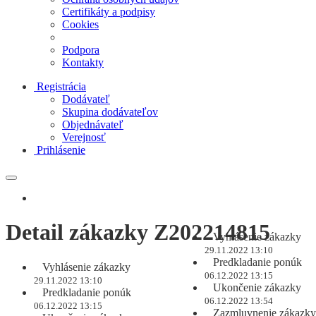
Certifikáty a podpisy
Cookies
Podpora
Kontakty
Registrácia
Dodávateľ
Skupina dodávateľov
Objednávateľ
Verejnosť
Prihlásenie
Detail zákazky Z202214815
Vyhlásenie zákazky
29.11.2022 13:10
Predkladanie ponúk
Vyhlásenie zákazky
06.12.2022 13:15
29.11.2022 13:10
Ukončenie zákazky
Predkladanie ponúk
06.12.2022 13:54
06.12.2022 13:15
Zazmluvnenie zákazky