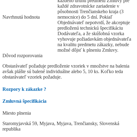
každého druhu predmetu Zmluvy pre
každé zdravotnícke zariadenie v
pôsobnosti Trenčianskeho kraja (3
Navrhnutá hodnota
nemocnice) do 5 dní. Pokiaľ
Objednávateľ nepotvrdí, že akceptuje
predloženú technickú špecifikáciu
Dodávateľa, a že skúšobná vzorka
vyhovuje požiadavkám objednávateľa
na kvalitu predmetu zákazky, nebude
možné dôjsť k plneniu Zmluvy.
Dôvod rozporovania
Obstarávateľ požaduje predloženie vzoriek v množstve na balenia
avšak plášte sú balené individuálne alebo 5, 10 ks. Koľko teda
obstarávateľ vzoriek požaduje.
Rozpory k zákazke
?
Zmluvná špecifikácia
Miesto plnenia
Staromyjavská 59, Myjava, Myjava, Trenčiansky, Slovenská
republika