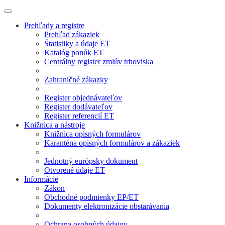
Prehľady a registre
Prehľad zákaziek
Štatistiky a údaje ET
Katalóg ponúk ET
Centrálny register zmlúv trhoviska
Zahraničné zákazky
Register objednávateľov
Register dodávateľov
Register referencií ET
Knižnica a nástroje
Knižnica opisných formulárov
Karanténa opisných formulárov a zákaziek
Jednotný európsky dokument
Otvorené údaje ET
Informácie
Zákon
Obchodné podmienky EP/ET
Dokumenty elektronizácie obstarávania
Ochrana osobných údajov