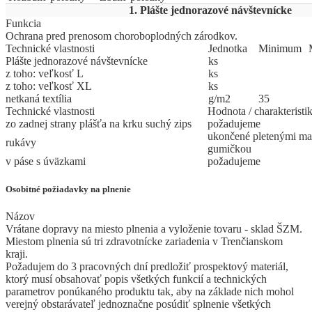
1. Plášte jednorazové návštevnícke
Funkcia
Ochrana pred prenosom choroboplodných zárodkov.
Technické vlastnosti
Jed
­not
­ka
Mi
­ni
­mum
Plášte jednorazové návštevnícke
ks
z toho: veľkosť L
ks
z toho: veľkosť XL
ks
netkaná textília
g/m2
35
Technické vlastnosti
Hodnota / charakteristi
zo zadnej strany plášťa na krku suchý zips
požadujeme
ukončené pletenými ma
rukávy
gumičkou
v páse s úväzkami
požadujeme
Osobitné požiadavky na plnenie
Názov
Vrátane dopravy na miesto plnenia a vyloženie tovaru - sklad ŠZM.
Miestom plnenia sú tri zdravotnícke zariadenia v Trenčianskom
kraji.
Požadujem do 3 pracovných dní predložiť prospektový materiál,
ktorý musí obsahovať popis všetkých funkcií a technických
parametrov ponúkaného produktu tak, aby na základe nich mohol
verejný obstarávateľ jednoznačne posúdiť splnenie všetkých