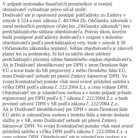
V prípade nedostatku finančných prostriedkov si verejný
obstarávateľ vyhradzuje právo súťaž zrušiť.
Dodávateľ nie je oprávnený postúpiť pohľadávky zo Zmluvy v
zmysle § 524 a nasl. zákona č. 40/1964 Zb. Občiansky zákonník v
znení neskorších predpisov (ďalej len „Občiansky zákonník“) bez
predchádzajúceho súhlasu objednávateľa. Právny úkon, ktorým
budú postúpené pohľadávky dodávateľa v rozpore s dohodou
objednávateľa podľa predchádzajúcej vety, bude v zmysle § 39
Občianskeho zákonníka neplatný. Súhlas objednávateľa je zároveň
platný len za podmienky, že bol na takýto úkon udelený
predchádzajúci písomný súhlas štatutárneho orgánu objednávateľa.
Ak je Dodávateľ identifikovaný pre DPH v inom členskom štáte
EÚ a tovar bude do SR prepravený z iného členského štátu EÚ,
tento Dodávateľ nebude pri plnení Zmluvy fakturovať DPH. Vo
svojej Kontraktačnej ponuke však musí uviesť príslušnú sadzbu a
výšku DPH podľa zákona č. 222/2004 Z.z. a cenu vrátane DPH.
Objednávateľ nie je zdaniteľnou osobou a v tomto prípade je/bude
registrovaný pre DPH podľa § 7 zákona č. 222/2004 Z.z. a bude
povinný odviesť DPH v SR podľa zákona č. 222/2004 Z.z..
Ak je Dodávateľ identifikovaný pre DPH v inom členskom štáte
EÚ alebo je zahraničnou osobou z tretieho štátu a miesto dodania
služby je v SR, tento Dodávateľ nebude pri plnení Zmluvy
fakturovať DPH. Vo svojej Kontraktačnej ponuke však musí uviesť
príslušnú sadzbu a výšku DPH podľa zákona č. 222/2004 Z.z. a
cenu vrátane DPH. Objednávateľ nie je zdaniteľnou osobou a v