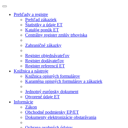
Prehľady a registre
Prehľad zákaziek
Štatistiky a údaje ET
Katalóg ponúk ET
Centrálny register zmlúv trhoviska
Zahraničné zákazky
Register objednávateľov
Register dodávateľov
Register referencií ET
Knižnica a nástroje
Knižnica opisných formulárov
Karanténa opisných formulárov a zákaziek
Jednotný európsky dokument
Otvorené údaje ET
Informácie
Zákon
Obchodné podmienky EP/ET
Dokumenty elektronizácie obstarávania
Ochrana osobných údajov