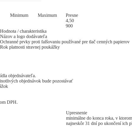
Mi
­ni
­mum
Ma
­xi
­mum
Pres
­ne
4,50
900
Hodnota / charakteristika
Názov a logo dodávateľa
Ochranné prvky proti falšovaniu používané pre tlač cenných papierov
Rok platnosti stravnej poukážky
dla objednávateľa.
dnotlivých objednávok bude pozostávať
ážok
tcom DPH.
Upresnenie
minimálne do konca roka, v ktorom
najneskôr 31 dní po ukončení ich pl