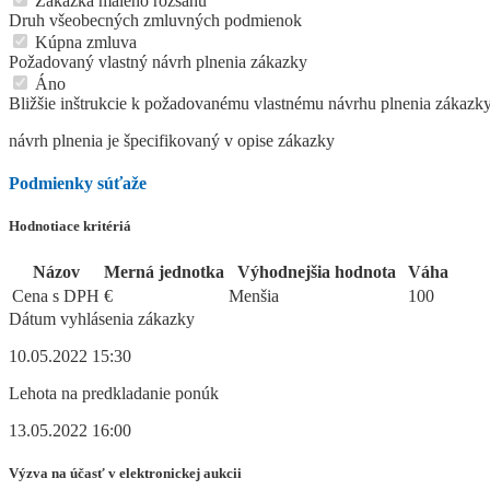
Zákazka malého rozsahu
Druh všeobecných zmluvných podmienok
Kúpna zmluva
Požadovaný vlastný návrh plnenia zákazky
Áno
Bližšie inštrukcie k požadovanému vlastnému návrhu plnenia zákazk
návrh plnenia je špecifikovaný v opise zákazky
Podmienky súťaže
Hodnotiace kritériá
Názov
Merná jednotka
Výhodnejšia hodnota
Váha
Cena s DPH
€
Menšia
100
Dátum vyhlásenia zákazky
10.05.2022 15:30
Lehota na predkladanie ponúk
13.05.2022 16:00
Výzva na účasť v elektronickej aukcii