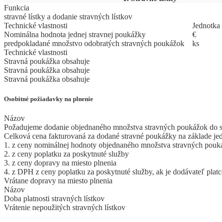
Funkcia
stravné lístky a dodanie stravných lístkov
Technické vlastnosti
Jed
­not
­ka
Nominálna hodnota jednej stravnej poukážky
€
predpokladané množstvo odobratých stravných poukážok
ks
Technické vlastnosti
Stravná poukážka obsahuje
Stravná poukážka obsahuje
Stravná poukážka obsahuje
Osobitné požiadavky na plnenie
Názov
Požadujeme dodanie objednaného množstva stravných poukážok do sí
Celková cena fakturovaná za dodané stravné poukážky na základe je
1. z ceny nominálnej hodnoty objednaného množstva stravných pouk
2. z ceny poplatku za poskytnuté služby
3. z ceny dopravy na miesto plnenia
4. z DPH z ceny poplatku za poskytnuté služby, ak je dodávateľ pla
Vrátane dopravy na miesto plnenia
Názov
Doba platnosti stravných lístkov
Vrátenie nepoužitých stravných lístkov