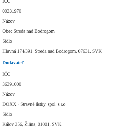
IČO
00331970
Názov
Obec Streda nad Bodrogom
Sídlo
Hlavná 174/391, Streda nad Bodrogom, 07631, SVK
Dodávateľ
IČO
36391000
Názov
DOXX - Stravné lístky, spol. s r.o.
Sídlo
Kálov 356, Žilina, 01001, SVK