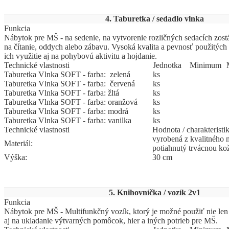
4. Taburetka / sedadlo vlnka
Funkcia
Nábytok pre MŠ - na sedenie, na vytvorenie rozličných sedacích zost
na čítanie, oddych alebo zábavu. Vysoká kvalita a pevnosť použitýc
ich využitie aj na pohybovú aktivitu a hojdanie.
Technické vlastnosti
Jed
­not
­ka
Mi
­ni
­mum
Taburetka Vlnka SOFT - farba: zelená
ks
Taburetka Vlnka SOFT - farba: červená
ks
Taburetka Vlnka SOFT - farba: žltá
ks
Taburetka Vlnka SOFT - farba: oranžová
ks
Taburetka Vlnka SOFT - farba: modrá
ks
Taburetka Vlnka SOFT - farba: vanilka
ks
Technické vlastnosti
Hodnota / charakteristi
vyrobená z kvalitného m
Materiál:
potiahnutý trvácnou k
Výška:
30 cm
5. Knihovníčka / vozík 2v1
Funkcia
Nábytok pre MŠ - Multifunkčný vozík, ktorý je možné použiť nie len
aj na ukladanie výtvarných pomôcok, hier a iných potrieb pre MŠ.