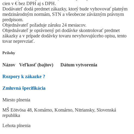
cien v € bez DPH aj s DPH.
Dodávateľ dodá predmet zákazky, ktorý bude vyhovovať platným
medzinárodným normám, STN a všeobecne záväzným právnym
predpisom.
Objednávateľ požaduje záruku 24 mesiacov.
Objednávateľ je oprávnený pri dodávke skontrolovať predmet
zákazky a v prípade dodávky tovaru nevyhovujúceho opisu, tento
tovar neprevziať.
Prílohy
Názov
Veľkosť (bajtov)
Dátum vytvorenia
Rozpory k zákazke
?
Zmluvná špecifikácia
Miesto plnenia
MŠ Eötvösa 48, Komárno, Komárno, Nitriansky, Slovenská
republika
Lehota plnenia