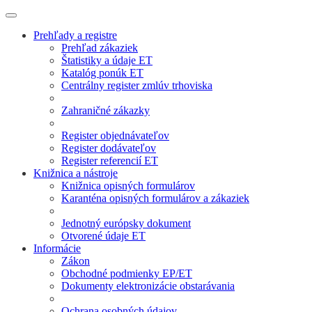
Prehľady a registre
Prehľad zákaziek
Štatistiky a údaje ET
Katalóg ponúk ET
Centrálny register zmlúv trhoviska
Zahraničné zákazky
Register objednávateľov
Register dodávateľov
Register referencií ET
Knižnica a nástroje
Knižnica opisných formulárov
Karanténa opisných formulárov a zákaziek
Jednotný európsky dokument
Otvorené údaje ET
Informácie
Zákon
Obchodné podmienky EP/ET
Dokumenty elektronizácie obstarávania
Ochrana osobných údajov