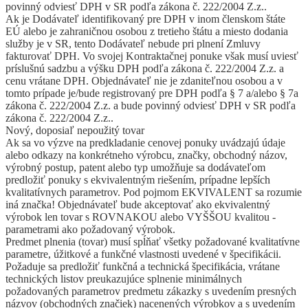
povinný odviesť DPH v SR podľa zákona č. 222/2004 Z.z..
Ak je Dodávateľ identifikovaný pre DPH v inom členskom štáte
EÚ alebo je zahraničnou osobou z tretieho štátu a miesto dodania
služby je v SR, tento Dodávateľ nebude pri plnení Zmluvy
fakturovať DPH. Vo svojej Kontraktačnej ponuke však musí uviesť
príslušnú sadzbu a výšku DPH podľa zákona č. 222/2004 Z.z. a
cenu vrátane DPH. Objednávateľ nie je zdaniteľnou osobou a v
tomto prípade je/bude registrovaný pre DPH podľa § 7 a/alebo § 7a
zákona č. 222/2004 Z.z. a bude povinný odviesť DPH v SR podľa
zákona č. 222/2004 Z.z..
Nový, doposiaľ nepoužitý tovar
Ak sa vo výzve na predkladanie cenovej ponuky uvádzajú údaje
alebo odkazy na konkrétneho výrobcu, značky, obchodný názov,
výrobný postup, patent alebo typ umožňuje sa dodávateľom
predložiť ponuky s ekvivalentným riešením, prípadne lepších
kvalitatívnych parametrov. Pod pojmom EKVIVALENT sa rozumie
iná značka! Objednávateľ bude akceptovať ako ekvivalentný
výrobok len tovar s ROVNAKOU alebo VYŠŠOU kvalitou -
parametrami ako požadovaný výrobok.
Predmet plnenia (tovar) musí spĺňať všetky požadované kvalitatívne
parametre, úžitkové a funkčné vlastnosti uvedené v špecifikácii.
Požaduje sa predložiť funkčná a technická špecifikácia, vrátane
technických listov preukazujúce splnenie minimálnych
požadovaných parametrov predmetu zákazky s uvedením presných
názvov (obchodných značiek) nacenených výrobkov a s uvedením