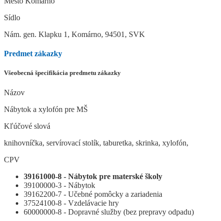
Mesto Komárno
Sídlo
Nám. gen. Klapku 1, Komárno, 94501, SVK
Predmet zákazky
Všeobecná špecifikácia predmetu zákazky
Názov
Nábytok a xylofón pre MŠ
Kľúčové slová
knihovníčka, servírovací stolík, taburetka, skrinka, xylofón,
CPV
39161000-8 - Nábytok pre materské školy
39100000-3 - Nábytok
39162200-7 - Učebné pomôcky a zariadenia
37524100-8 - Vzdelávacie hry
60000000-8 - Dopravné služby (bez prepravy odpadu)