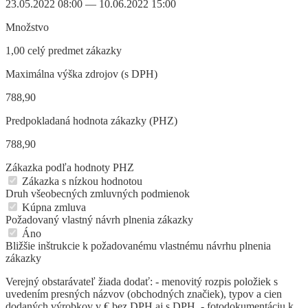
23.05.2022 08:00 — 10.06.2022 15:00
Množstvo
1,00 celý predmet zákazky
Maximálna výška zdrojov (s DPH)
788,90
Predpokladaná hodnota zákazky (PHZ)
788,90
Zákazka podľa hodnoty PHZ
Zákazka s nízkou hodnotou
Druh všeobecných zmluvných podmienok
Kúpna zmluva
Požadovaný vlastný návrh plnenia zákazky
Áno
Bližšie inštrukcie k požadovanému vlastnému návrhu plnenia
zákazky
Verejný obstarávateľ žiada dodať: - menovitý rozpis položiek s
uvedením presných názvov (obchodných značiek), typov a cien
dodaných výrobkov v € bez DPH aj s DPH, - fotodokumentáciu k