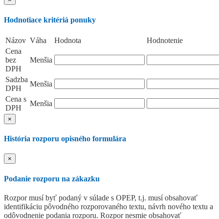
Hodnotiace kritériá ponuky
Názov
Váha
Hodnota
Hodnotenie
Cena
bez
Menšia
DPH
Sadzba
Menšia
DPH
Cena s
Menšia
DPH
×
História rozporu opisného formulára
×
Podanie rozporu na zákazku
Rozpor musí byť podaný v súlade s OPEP, t.j. musí obsahovať
identifikáciu pôvodného rozporovaného textu, návrh nového textu a
odôvodnenie podania rozporu. Rozpor nesmie obsahovať