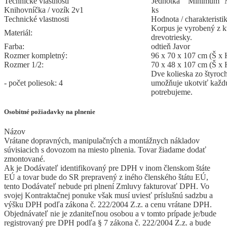
Technické vlastnosti
Jed
­not
­ka
Mi
­ni
­mum
Knihovníčka / vozík 2v1
ks
Technické vlastnosti
Hodnota / charakteristi
Korpus je vyrobený z k
Materiál:
drevotriesky.
Farba:
odtieň Javor
Rozmer kompletný:
96 x 70 x 107 cm (Š x 
Rozmer 1/2:
70 x 48 x 107 cm (Š x 
Dve kolieska zo štyroch
- počet poliesok: 4
umožňuje ukotviť každú
potrebujeme.
Osobitné požiadavky na plnenie
Názov
Vrátane dopravných, manipulačných a montážnych nákladov
súvisiacich s dovozom na miesto plnenia. Tovar žiadame dodať
zmontované.
Ak je Dodávateľ identifikovaný pre DPH v inom členskom štáte
EÚ a tovar bude do SR prepravený z iného členského štátu EÚ,
tento Dodávateľ nebude pri plnení Zmluvy fakturovať DPH. Vo
svojej Kontraktačnej ponuke však musí uviesť príslušnú sadzbu a
výšku DPH podľa zákona č. 222/2004 Z.z. a cenu vrátane DPH.
Objednávateľ nie je zdaniteľnou osobou a v tomto prípade je/bude
registrovaný pre DPH podľa § 7 zákona č. 222/2004 Z.z. a bude