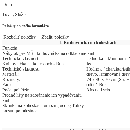
Druh
Tovar, Služba
Položky opisného formulára
Rozbaliť položky
Zbaliť položky
1. Knihovníčka na kolieskach
Funkcia
Nábytok pre MŠ - knihovníčka na odkladanie kníh
Technické vlastnosti
Jed
­not
­ka
Mi
­ni
­mum
Knihovníčka na kolieskach - Buk
ks
Technické vlastnosti
Hodnota / charakteristi
Materiál:
drevo, laminovaná drev
Rozmery:
74 x 40 x 70 cm (Š x H
Farba:
odtieň Buk
Počet poličiek:
3 ks nad sebou
Predné lišty na zabránenie ich vypadávaniu
kníh.
Skrinka na kolieskach umožňujúce jej ľahký
presun po miestnosti.