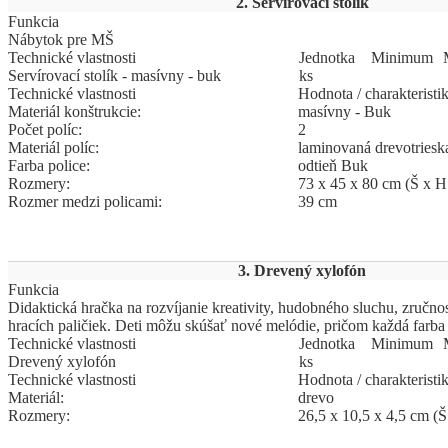
2. Servírovací stolík
Funkcia
Nábytok pre MŠ
Technické vlastnosti
Jed
­not
­ka
Mi
­ni
­mum
Servírovací stolík - masívny - buk
ks
Technické vlastnosti
Hodnota / charakteristi
Materiál konštrukcie:
masívny - Buk
Počet políc:
2
Materiál políc:
laminovaná drevotriesk
Farba police:
odtieň Buk
Rozmery:
73 x 45 x 80 cm (Š x H
Rozmer medzi policami:
39 cm
3. Drevený xylofón
Funkcia
Didaktická hračka na rozvíjanie kreativity, hudobného sluchu, zručno
hracích paličiek. Deti môžu skúšať nové melódie, pričom každá farba
Technické vlastnosti
Jed
­not
­ka
Mi
­ni
­mum
Drevený xylofón
ks
Technické vlastnosti
Hodnota / charakteristi
Materiál:
drevo
Rozmery:
26,5 x 10,5 x 4,5 cm (