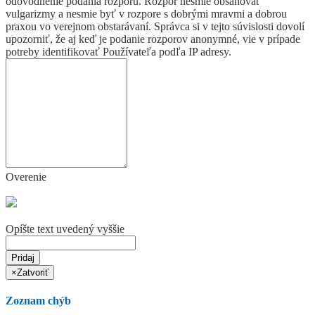
odôvodnenie podania rozporu. Rozpor nesmie obsahovať
vulgarizmy a nesmie byť v rozpore s dobrými mravmi a dobrou
praxou vo verejnom obstarávaní. Správca si v tejto súvislosti dovolí
upozorniť, že aj keď je podanie rozporov anonymné, vie v prípade
potreby identifikovať Používateľa podľa IP adresy.
Overenie
Opíšte text uvedený vyššie
Pridaj
×
Zatvoriť
Zoznam chýb