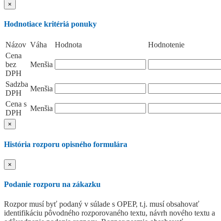
×
Hodnotiace kritériá ponuky
Názov
Váha
Hodnota
Hodnotenie
Cena
bez
Menšia
DPH
Sadzba
Menšia
DPH
Cena s
Menšia
DPH
×
História rozporu opisného formulára
×
Podanie rozporu na zákazku
Rozpor musí byť podaný v súlade s OPEP, t.j. musí obsahovať
identifikáciu pôvodného rozporovaného textu, návrh nového textu a