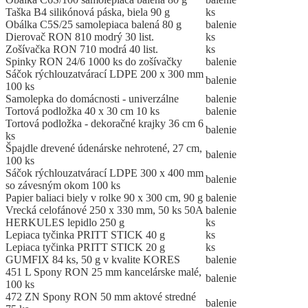
Taška B4 silikónová páska, biela 90 g
ks
Obálka C5S/25 samolepiaca balená 80 g
balenie
Dierovač RON 810 modrý 30 list.
ks
Zošívačka RON 710 modrá 40 list.
ks
Spinky RON 24/6 1000 ks do zošívačky
balenie
Sáčok rýchlouzatvárací LDPE 200 x 300 mm
balenie
100 ks
Samolepka do domácnosti - univerzálne
balenie
Tortová podložka 40 x 30 cm 10 ks
balenie
Tortová podložka - dekoračné krajky 36 cm 6
balenie
ks
Špajdle drevené údenárske nehrotené, 27 cm,
balenie
100 ks
Sáčok rýchlouzatvárací LDPE 300 x 400 mm
balenie
so závesným okom 100 ks
Papier baliaci biely v rolke 90 x 300 cm, 90 g
balenie
Vrecká celofánové 250 x 330 mm, 50 ks 50A
balenie
HERKULES lepidlo 250 g
ks
Lepiaca tyčinka PRITT STICK 40 g
ks
Lepiaca tyčinka PRITT STICK 20 g
ks
GUMFIX 84 ks, 50 g v kvalite KORES
balenie
451 L Spony RON 25 mm kancelárske malé,
balenie
100 ks
472 ZN Spony RON 50 mm aktové stredné
balenie