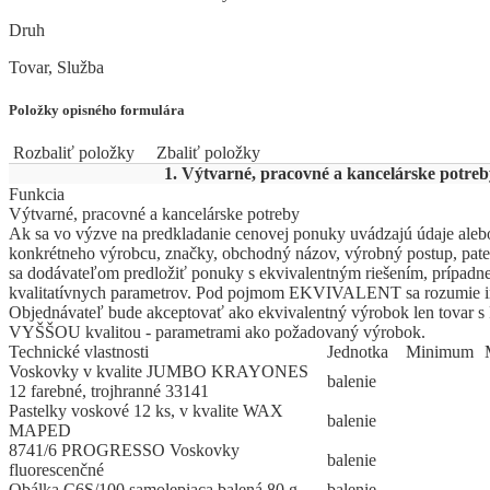
Druh
Tovar, Služba
Položky opisného formulára
Rozbaliť položky
Zbaliť položky
1. Výtvarné, pracovné a kancelárske potreb
Funkcia
Výtvarné, pracovné a kancelárske potreby
Ak sa vo výzve na predkladanie cenovej ponuky uvádzajú údaje aleb
konkrétneho výrobcu, značky, obchodný názov, výrobný postup, pate
sa dodávateľom predložiť ponuky s ekvivalentným riešením, prípadne
kvalitatívnych parametrov. Pod pojmom EKVIVALENT sa rozumie i
Objednávateľ bude akceptovať ako ekvivalentný výrobok len tov
VYŠŠOU kvalitou - parametrami ako požadovaný výrobok.
Technické vlastnosti
Jed
­not
­ka
Mi
­ni
­mum
Voskovky v kvalite JUMBO KRAYONES
balenie
12 farebné, trojhranné 33141
Pastelky voskové 12 ks, v kvalite WAX
balenie
MAPED
8741/6 PROGRESSO Voskovky
balenie
fluorescenčné
Obálka C6S/100 samolepiaca balená 80 g
balenie