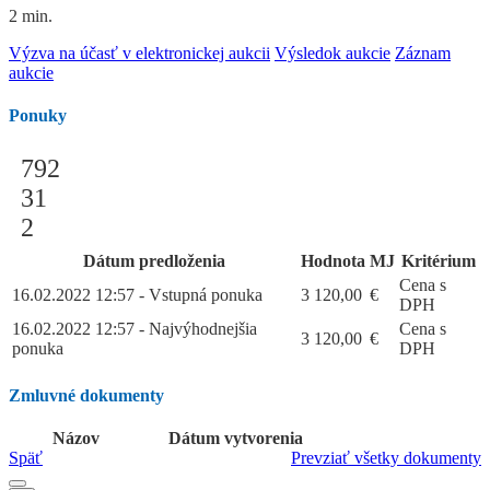
2 min.
Výzva na účasť v elektronickej aukcii
Výsledok aukcie
Záznam
aukcie
Ponuky
792
31
2
Dátum predloženia
Hodnota
MJ
Kritérium
Cena s
16.02.2022 12:57 - Vstupná ponuka
3 120,00
€
DPH
16.02.2022 12:57 - Najvýhodnejšia
Cena s
3 120,00
€
ponuka
DPH
Zmluvné dokumenty
Názov
Dátum vytvorenia
Späť
Prevziať všetky dokumenty