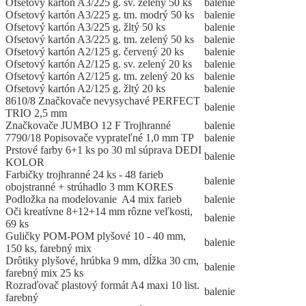
Ofsetový kartón A3/225 g. sv. zelený 50 ks
balenie
Ofsetový kartón A3/225 g. tm. modrý 50 ks
balenie
Ofsetový kartón A3/225 g. žltý 50 ks
balenie
Ofsetový kartón A3/225 g. tm. zelený 50 ks
balenie
Ofsetový kartón A2/125 g. červený 20 ks
balenie
Ofsetový kartón A2/125 g. sv. zelený 20 ks
balenie
Ofsetový kartón A2/125 g. tm. zelený 20 ks
balenie
Ofsetový kartón A2/125 g. žltý 20 ks
balenie
8610/8 Značkovače nevysychavé PERFECT
balenie
TRIO 2,5 mm
Značkovače JUMBO 12 F Trojhranné
balenie
7790/18 Popisovače vyprateľné 1,0 mm TP
balenie
Prstové farby 6+1 ks po 30 ml súprava DEDI
balenie
KOLOR
Farbičky trojhranné 24 ks - 48 farieb
balenie
obojstranné + strúhadlo 3 mm KORES
Podložka na modelovanie A4 mix farieb
balenie
Oči kreatívne 8+12+14 mm rôzne veľkosti,
balenie
69 ks
Guličky POM-POM plyšové 10 - 40 mm,
balenie
150 ks, farebný mix
Drôtiky plyšové, hrúbka 9 mm, dĺžka 30 cm,
balenie
farebný mix 25 ks
Rozraďovač plastový formát A4 maxi 10 list.
balenie
farebný