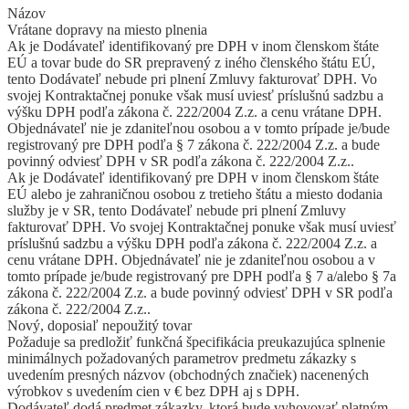
Názov
Vrátane dopravy na miesto plnenia
Ak je Dodávateľ identifikovaný pre DPH v inom členskom štáte
EÚ a tovar bude do SR prepravený z iného členského štátu EÚ,
tento Dodávateľ nebude pri plnení Zmluvy fakturovať DPH. Vo
svojej Kontraktačnej ponuke však musí uviesť príslušnú sadzbu a
výšku DPH podľa zákona č. 222/2004 Z.z. a cenu vrátane DPH.
Objednávateľ nie je zdaniteľnou osobou a v tomto prípade je/bude
registrovaný pre DPH podľa § 7 zákona č. 222/2004 Z.z. a bude
povinný odviesť DPH v SR podľa zákona č. 222/2004 Z.z..
Ak je Dodávateľ identifikovaný pre DPH v inom členskom štáte
EÚ alebo je zahraničnou osobou z tretieho štátu a miesto dodania
služby je v SR, tento Dodávateľ nebude pri plnení Zmluvy
fakturovať DPH. Vo svojej Kontraktačnej ponuke však musí uviesť
príslušnú sadzbu a výšku DPH podľa zákona č. 222/2004 Z.z. a
cenu vrátane DPH. Objednávateľ nie je zdaniteľnou osobou a v
tomto prípade je/bude registrovaný pre DPH podľa § 7 a/alebo § 7a
zákona č. 222/2004 Z.z. a bude povinný odviesť DPH v SR podľa
zákona č. 222/2004 Z.z..
Nový, doposiaľ nepoužitý tovar
Požaduje sa predložiť funkčná špecifikácia preukazujúca splnenie
minimálnych požadovaných parametrov predmetu zákazky s
uvedením presných názvov (obchodných značiek) nacenených
výrobkov s uvedením cien v € bez DPH aj s DPH.
Dodávateľ dodá predmet zákazky, ktorá bude vyhovovať platným