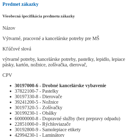
Predmet zákazky
Všeobecná špecifikácia predmetu zákazky
Názov
Výtvarné, pracovné a kancelárske potreby pre MŠ
Kľúčové slová
výtvarné potreby, kancelárske potreby, pastelky, lepidlo, lepiace
pásky, kartón, nožnice, zošívačka, dierovač,
CPV
30197000-6 - Drobné kancelárske vybavenie
37822100-7 - Pastelky
30197330-8 - Dierovače
39241200-5 - Nožnice
30197320-5 - Zošívačky
30199230-1 - Obálky
60000000-8 - Dopravné služby (bez prepravy odpadu)
22851000-0 - Rýchloviazače
30192800-9 - Samolepiace etikety
42994230-1 - Laminátory