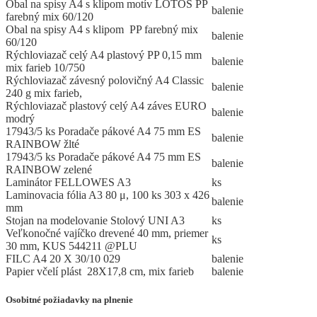
Obal na spisy A4 s klipom motív LOTOS PP
balenie
farebný mix 60/120
Obal na spisy A4 s klipom PP farebný mix
balenie
60/120
Rýchloviazač celý A4 plastový PP 0,15 mm
balenie
mix farieb 10/750
Rýchloviazač závesný polovičný A4 Classic
balenie
240 g mix farieb,
Rýchloviazač plastový celý A4 záves EURO
balenie
modrý
17943/5 ks Poradače pákové A4 75 mm ES
balenie
RAINBOW žlté
17943/5 ks Poradače pákové A4 75 mm ES
balenie
RAINBOW zelené
Laminátor FELLOWES A3
ks
Laminovacia fólia A3 80 μ, 100 ks 303 x 426
balenie
mm
Stojan na modelovanie Stolový UNI A3
ks
Veľkonočné vajíčko drevené 40 mm, priemer
ks
30 mm, KUS 544211 @PLU
FILC A4 20 X 30/10 029
balenie
Papier včelí plást 28X17,8 cm, mix farieb
balenie
Osobitné požiadavky na plnenie