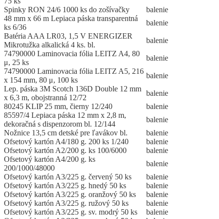
75 ks
Spinky RON 24/6 1000 ks do zošívačky
balenie
48 mm x 66 m Lepiaca páska transparentná
balenie
ks 6/36
Batéria AAA LR03, 1,5 V ENERGIZER
balenie
Mikrotužka alkalická 4 ks. bl.
74790000 Laminovacia fólia LEITZ A4, 80
balenie
μ, 25 ks
74790000 Laminovacia fólia LEITZ A5, 216
balenie
x 154 mm, 80 μ, 100 ks
Lep. páska 3M Scotch 136D Double 12 mm
balenie
x 6,3 m, obojstranná 12/72
80245 KLIP 25 mm, čierny 12/240
balenie
85597/4 Lepiaca páska 12 mm x 2,8 m,
balenie
dekoračná s dispenzorom bl. 12/144
Nožnice 13,5 cm detské pre ľavákov bl.
balenie
Ofsetový kartón A4/180 g. 200 ks 1/240
balenie
Ofsetový kartón A2/200 g. ks 100/6000
balenie
Ofsetový kartón A4/200 g. ks
balenie
200/1000/48000
Ofsetový kartón A3/225 g. červený 50 ks
balenie
Ofsetový kartón A3/225 g. hnedý 50 ks
balenie
Ofsetový kartón A3/225 g. oranžový 50 ks
balenie
Ofsetový kartón A3/225 g. ružový 50 ks
balenie
Ofsetový kartón A3/225 g. sv. modrý 50 ks
balenie