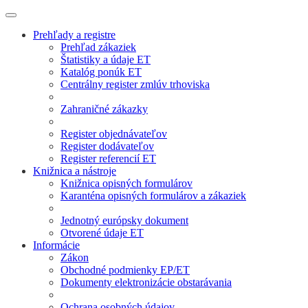
Prehľady a registre
Prehľad zákaziek
Štatistiky a údaje ET
Katalóg ponúk ET
Centrálny register zmlúv trhoviska
Zahraničné zákazky
Register objednávateľov
Register dodávateľov
Register referencií ET
Knižnica a nástroje
Knižnica opisných formulárov
Karanténa opisných formulárov a zákaziek
Jednotný európsky dokument
Otvorené údaje ET
Informácie
Zákon
Obchodné podmienky EP/ET
Dokumenty elektronizácie obstarávania
Ochrana osobných údajov