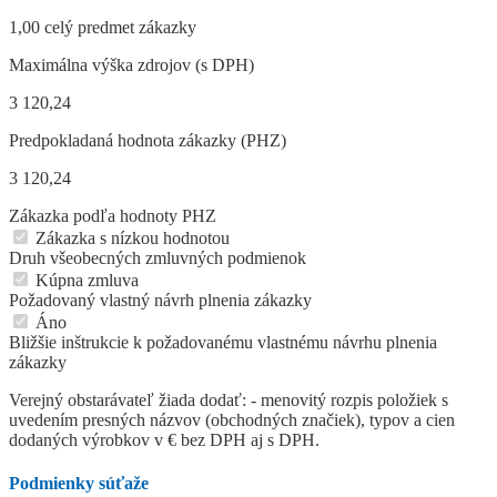
1,00 celý predmet zákazky
Maximálna výška zdrojov (s DPH)
3 120,24
Predpokladaná hodnota zákazky (PHZ)
3 120,24
Zákazka podľa hodnoty PHZ
Zákazka s nízkou hodnotou
Druh všeobecných zmluvných podmienok
Kúpna zmluva
Požadovaný vlastný návrh plnenia zákazky
Áno
Bližšie inštrukcie k požadovanému vlastnému návrhu plnenia
zákazky
Verejný obstarávateľ žiada dodať: - menovitý rozpis položiek s
uvedením presných názvov (obchodných značiek), typov a cien
dodaných výrobkov v € bez DPH aj s DPH.
Podmienky súťaže