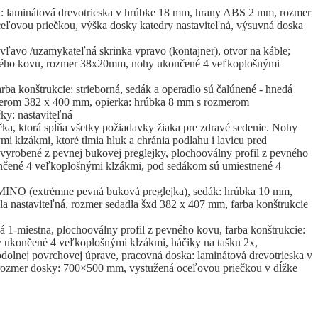
a: laminátová drevotrieska v hrúbke 18 mm, hrany ABS 2 mm, rozmer
ľovou priečkou, výška dosky katedry nastaviteľná, výsuvná doska
vľavo /uzamykateľná skrinka vpravo (kontajner), otvor na káble;
evného kovu, rozmer 38x20mm, nohy ukončené 4 veľkoplošnými
rba konštrukcie: strieborná, sedák a operadlo sú čalúnené - hnedá
merom 382 x 400 mm, opierka: hrúbka 8 mm s rozmerom
ky: nastaviteľná
čka, ktorá spĺňa všetky požiadavky žiaka pre zdravé sedenie. Nohy
i klzákmi, ktoré tlmia hluk a chránia podlahu i lavicu pred
vyrobené z pevnej bukovej preglejky, plochooválny profil z pevného
čené 4 veľkoplošnými klzákmi, pod sedákom sú umiestnené 4
AMINO (extrémne pevná buková preglejka), sedák: hrúbka 10 mm,
a nastaviteľná, rozmer sedadla šxd 382 x 407 mm, farba konštrukcie
á 1-miestna, plochooválny profil z pevného kovu, farba konštrukcie:
 ukončené 4 veľkoplošnými klzákmi, háčiky na tašku 2x,
odolnej povrchovej úprave, pracovná doska: laminátová drevotrieska v
ozmer dosky: 700×500 mm, vystužená oceľovou priečkou v dĺžke