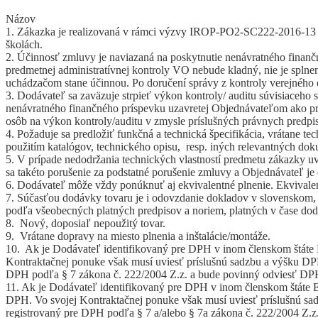
Názov
1. Zákazka je realizovaná v rámci výzvy IROP-PO2-SC222-2016-13 n
školách.
2. Účinnosť zmluvy je naviazaná na poskytnutie nenávratného finan
predmetnej administratívnej kontroly VO nebude kladný, nie je spl
uchádzačom stane účinnou. Po doručení správy z kontroly verejného 
3. Dodávateľ sa zaväzuje strpieť výkon kontroly/ auditu súvisiaceho
nenávratného finančného príspevku uzavretej Objednávateľom ako pr
osôb na výkon kontroly/auditu v zmysle príslušných právnych predp
4. Požaduje sa predložiť funkčná a technická špecifikácia, vrátane
použitím katalógov, technického opisu, resp. iných relevantných do
5. V prípade nedodržania technických vlastností predmetu zákazky u
sa takéto porušenie za podstatné porušenie zmluvy a Objednávateľ j
6. Dodávateľ môže vždy ponúknuť aj ekvivalentné plnenie. Ekvivalen
7. Súčasťou dodávky tovaru je i odovzdanie dokladov v slovenskom, r
podľa všeobecných platných predpisov a noriem, platných v čase dod
8. Nový, doposiaľ nepoužitý tovar.
9. Vrátane dopravy na miesto plnenia a inštalácie/montáže.
10. Ak je Dodávateľ identifikovaný pre DPH v inom členskom štáte 
Kontraktačnej ponuke však musí uviesť príslušnú sadzbu a výšku DPH
DPH podľa § 7 zákona č. 222/2004 Z.z. a bude povinný odviesť DP
11. Ak je Dodávateľ identifikovaný pre DPH v inom členskom štáte EÚ
DPH. Vo svojej Kontraktačnej ponuke však musí uviesť príslušnú sa
registrovaný pre DPH podľa § 7 a/alebo § 7a zákona č. 222/2004 Z.