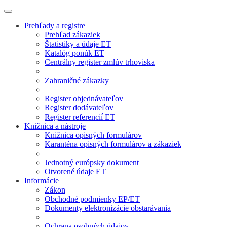
Prehľady a registre
Prehľad zákaziek
Štatistiky a údaje ET
Katalóg ponúk ET
Centrálny register zmlúv trhoviska
Zahraničné zákazky
Register objednávateľov
Register dodávateľov
Register referencií ET
Knižnica a nástroje
Knižnica opisných formulárov
Karanténa opisných formulárov a zákaziek
Jednotný európsky dokument
Otvorené údaje ET
Informácie
Zákon
Obchodné podmienky EP/ET
Dokumenty elektronizácie obstarávania
Ochrana osobných údajov