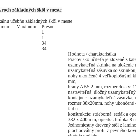
yroch základných škôl v meste
ikálnu učebňu základných škôl v meste
i
­mum
Ma
­xi
­mum
Pres
­ne
1
1
34
34
Hodnota / charakteristika
Pracovisko učiteľa je zložené z kat
uzamykateľná skrinka na uloženie 
uzamykateľná zásuvka so skrinkou,
nohy ukončené 4 veľkoplošnými kl
mm,
hrany ABS 2 mm, rozmer dosky: 13
nastaviteľná, úložný uzamykateľný
kontajner: uzamykateľná zásuvka, u
rozmer 38x20mm, nohy ukončené 4 
farba
konštrukcie: strieborná, sedák a o
382 x 400 mm, opierka: hrúbka 8 m
Jednomiestny drevený stôl z lamin
plochooválny profil z pevného ko
chránia podlahu