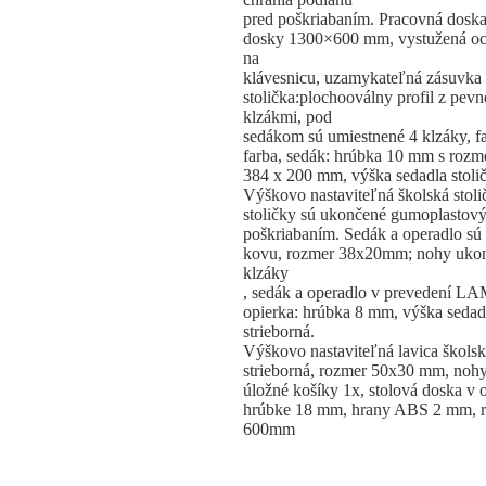
pred poškriabaním. Pracovná dosk
dosky 1300×600 mm, vystužená oce
na
klávesnicu, uzamykateľná zásuvka 
stolička:plochooválny profil z p
klzákmi, pod
sedákom sú umiestnené 4 klzáky, fa
farba, sedák: hrúbka 10 mm s roz
384 x 200 mm, výška sedadla stolič
Výškovo nastaviteľná školská stoli
stoličky sú ukončené gumoplastovým
poškriabaním. Sedák a operadlo sú 
kovu, rozmer 38x20mm; nohy ukon
klzáky
, sedák a operadlo v prevedení L
opierka: hrúbka 8 mm, výška sedadl
strieborná.
Výškovo nastaviteľná lavica školsk
strieborná, rozmer 50x30 mm, nohy
úložné košíky 1x, stolová doska v 
hrúbke 18 mm, hrany ABS 2 mm, r
600mm