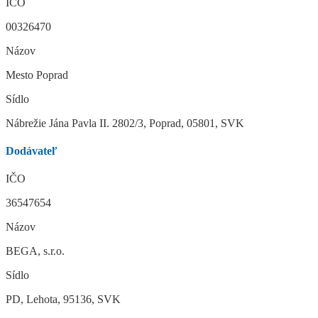
IČO
00326470
Názov
Mesto Poprad
Sídlo
Nábrežie Jána Pavla II. 2802/3, Poprad, 05801, SVK
Dodávateľ
IČO
36547654
Názov
BEGA, s.r.o.
Sídlo
PD, Lehota, 95136, SVK