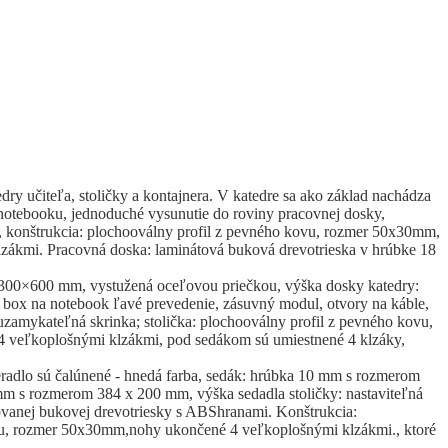
edry učiteľa, stoličky a kontajnera. V katedre sa ako základ nachádza
notebooku, jednoduché vysunutie do roviny pracovnej dosky,
 konštrukcia: plochooválny profil z pevného kovu, rozmer 50x30mm,
zákmi. Pracovná doska: laminátová buková drevotrieska v hrúbke 18
00×600 mm, vystužená oceľovou priečkou, výška dosky katedry:
 box na notebook ľavé prevedenie, zásuvný modul, otvory na káble,
zamykateľná skrinka; stolička: plochooválny profil z pevného kovu,
veľkoplošnými klzákmi, pod sedákom sú umiestnené 4 klzáky,
peradlo sú čalúnené - hnedá farba, sedák: hrúbka 10 mm s rozmerom
m s rozmerom 384 x 200 mm, výška sedadla stoličky: nastaviteľná
ovanej bukovej drevotriesky s ABShranami. Konštrukcia:
vu, rozmer 50x30mm,nohy ukončené 4 veľkoplošnými klzákmi., ktoré