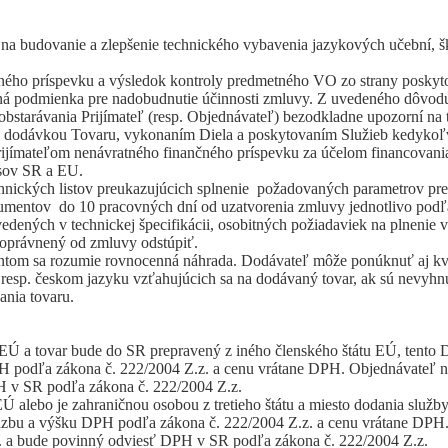
a budovanie a zlepšenie technického vybavenia jazykových učební, š
čného príspevku a výsledok kontroly predmetného VO zo strany poskyt
nená podmienka pre nadobudnutie účinnosti zmluvy. Z uvedeného dôvod
obstarávania Prijímateľ (resp. Objednávateľ) bezodkladne upozorní na
 s dodávkou Tovaru, vykonaním Diela a poskytovaním Služieb kedykoľve
ijímateľom nenávratného finančného príspevku za účelom financovania
isov SR a EU.
 technických listov preukazujúcich splnenie požadovaných parametrov
kumentov do 10 pracovných dní od uzatvorenia zmluvy jednotlivo podľ
vedených v technickej špecifikácii, osobitných požiadaviek na plnenie
e oprávnený od zmluvy odstúpiť.
tom sa rozumie rovnocenná náhrada. Dodávateľ môže ponúknuť aj kvali
esp. českom jazyku vzťahujúcich sa na dodávaný tovar, ak sú nevyhnut
ania tovaru.
EÚ a tovar bude do SR prepravený z iného členského štátu EÚ, tento 
 podľa zákona č. 222/2004 Z.z. a cenu vrátane DPH. Objednávateľ nie
H v SR podľa zákona č. 222/2004 Z.z.
 alebo je zahraničnou osobou z tretieho štátu a miesto dodania služb
dzbu a výšku DPH podľa zákona č. 222/2004 Z.z. a cenu vrátane DPH. 
z. a bude povinný odviesť DPH v SR podľa zákona č. 222/2004 Z.z.