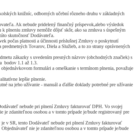
kolských knižníc, odborných učební rôzneho druhu v základných
ovateľa. Ak nebude pridelený finančný príspevok,alebo výsledok
u k plneniu zmluvy nemôže dôjsť skôr, ako sa zmluva s úspešným
 túto skutočnosť Dodávateľa.
k počas platnosti a účinnosti príslušnej Zmluvy o poskytnutí
 predmetných Tovarov, Diela a Služieb, a to zo strany oprávnených
 predmetu zákazky s uvedením presných názvov (obchodných značiek) s
a bodov 1.1 až 1.3.
 v objednávkovom formulári a omeškanie s termínom plnenia, považuje
tatívne lepšie plnenie.
né na jeho užívanie - manuál a ďalšie doklady potrebné pre užívanie
Dodávateľ nebude pri plnení Zmluvy fakturovať DPH. Vo svojej
 je zdaniteľnou osobou a v tomto prípade je/bude registrovaný pre
y je v SR, tento Dodávateľ nebude pri plnení Zmluvy fakturovať
Objednávateľ nie je zdaniteľnou osobou a v tomto prípade je/bude