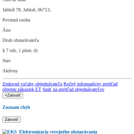
Jabloň 78
,
Jabloň
,
06713
,
Povinná osoba
Áno
Druh obstarávateľa
§ 7 ods. 1 písm. d)
Stav
Aktívny
Zmluvné vzťahy objednávateľa
Ročný informatívny prehľad
objemu zákaziek ET
Späť na prehľad objednávateľov
×
Zatvoriť
Zoznam chýb
Zatvoriť
Elektronizácia verejného obstarávania