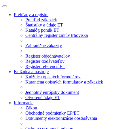
Prehľady a registre
Prehľad zákaziek
Štatistiky a údaje ET
Katalóg ponúk ET
Centrálny register zmlúv trhoviska
Zahraničné zákazky
Register objednávateľov
Register dodávateľov
Register referencií ET
Knižnica a nástroje
Knižnica opisných formulárov
Karanténa opisných formulárov a zákaziek
Jednotný európsky dokument
Otvorené údaje ET
Informácie
Zákon
Obchodné podmienky EP/ET
Dokumenty elektronizácie obstarávania
Ochrana osobných údajov