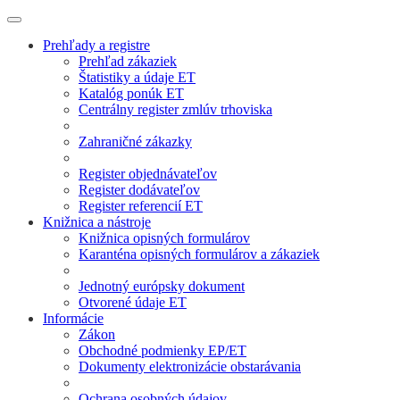
Prehľady a registre
Prehľad zákaziek
Štatistiky a údaje ET
Katalóg ponúk ET
Centrálny register zmlúv trhoviska
Zahraničné zákazky
Register objednávateľov
Register dodávateľov
Register referencií ET
Knižnica a nástroje
Knižnica opisných formulárov
Karanténa opisných formulárov a zákaziek
Jednotný európsky dokument
Otvorené údaje ET
Informácie
Zákon
Obchodné podmienky EP/ET
Dokumenty elektronizácie obstarávania
Ochrana osobných údajov