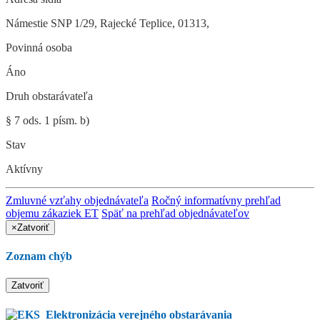
Námestie SNP 1/29
,
Rajecké Teplice
,
01313
,
Povinná osoba
Áno
Druh obstarávateľa
§ 7 ods. 1 písm. b)
Stav
Aktívny
Zmluvné vzťahy objednávateľa
Ročný informatívny prehľad
objemu zákaziek ET
Späť na prehľad objednávateľov
×
Zatvoriť
Zoznam chýb
Zatvoriť
Elektronizácia verejného obstarávania